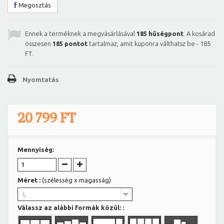
Megosztás
Ennek a terméknek a megvásárlásával
185
hűségpont
. A kosárad
összesen
185
pontot
tartalmaz, amit kuponra válthatsz be -
185
FT
.
Nyomtatás
20 799 FT
Mennyiség:
Méret :
(szélesség x magasság)
L
Válassz az alábbi formák közül: :