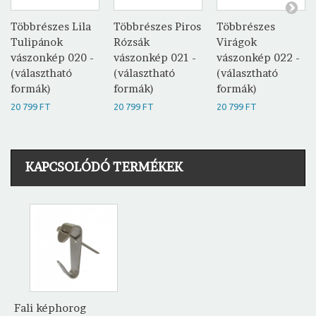
Többrészes Lila
Többrészes Piros
Többrészes
Tulipánok
Rózsák
Virágok
vászonkép 020 -
vászonkép 021 -
vászonkép 022 -
(választható
(választható
(választható
formák)
formák)
formák)
20 799 FT
20 799 FT
20 799 FT
KAPCSOLÓDÓ TERMÉKEK
Fali képhorog