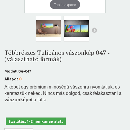
Tap to expand
Többrészes Tulipános vászonkép 047 -
(választható formák)
Modell
tvi-047
Állapot
Új
A képet egy prémium minőségű vászonra nyomtatjuk, és
keretezzük neked. Nincs más dolgod, csak felakasztani a
vászonképet
a falra.
Szállítás: 1-2 munkanap alatt