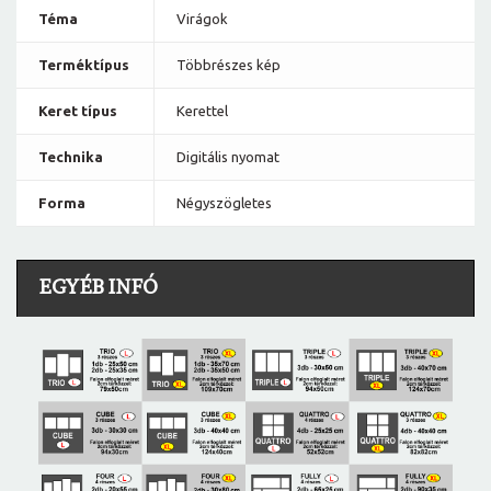
Téma
Virágok
Terméktípus
Többrészes kép
Keret típus
Kerettel
Technika
Digitális nyomat
Forma
Négyszögletes
EGYÉB INFÓ