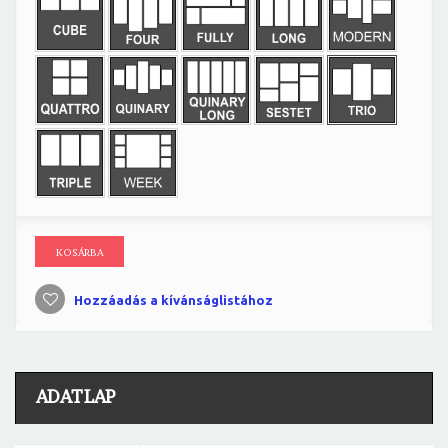
KOSÁRBA
Hozzáadás a kívánságlistához
ADATLAP