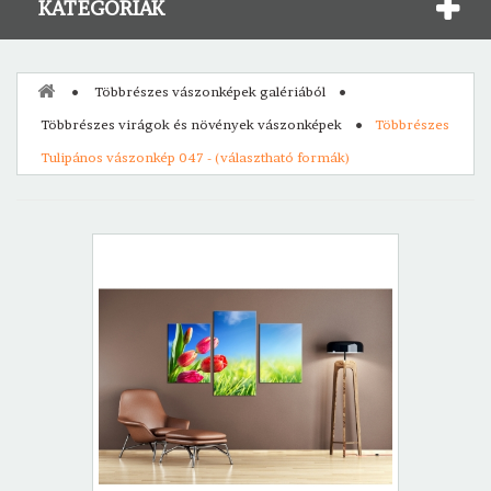
KATEGÓRIÁK
Többrészes vászonképek galériából
Többrészes virágok és növények vászonképek
Többrészes
Tulipános vászonkép 047 - (választható formák)