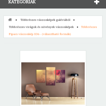
KATEGÓRIÁK
Többrészes vászonképek galériából
Többrészes virágok és növények vászonképek
Többrészes
Pipacs vászonkép 036 - (választható formák)