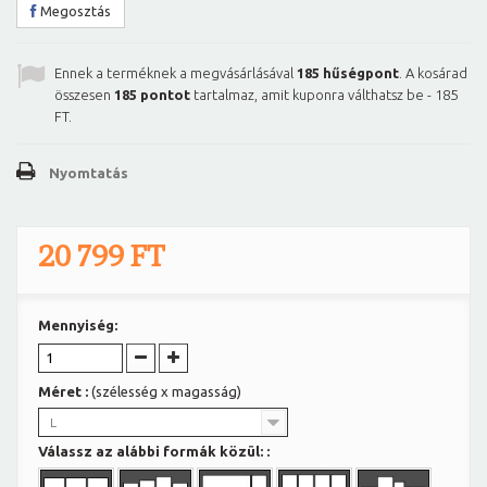
Megosztás
Ennek a terméknek a megvásárlásával
185
hűségpont
. A kosárad
összesen
185
pontot
tartalmaz, amit kuponra válthatsz be -
185
FT
.
Nyomtatás
20 799 FT
Mennyiség:
Méret :
(szélesség x magasság)
L
Válassz az alábbi formák közül: :