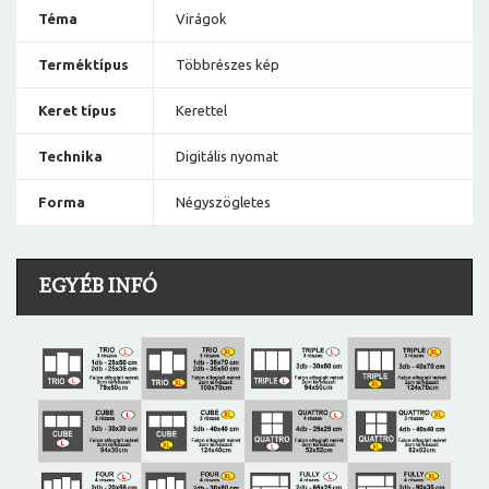
Téma
Virágok
Terméktípus
Többrészes kép
Keret típus
Kerettel
Technika
Digitális nyomat
Forma
Négyszögletes
EGYÉB INFÓ