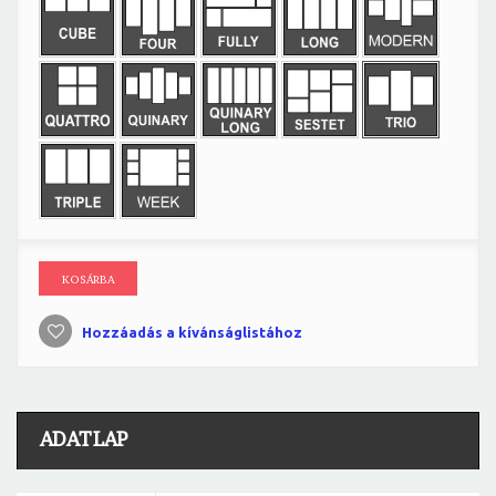
KOSÁRBA
Hozzáadás a kívánságlistához
ADATLAP