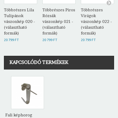
Többrészes Lila
Többrészes Piros
Többrészes
Tulipánok
Rózsák
Virágok
vászonkép 020 -
vászonkép 021 -
vászonkép 022 -
(választható
(választható
(választható
formák)
formák)
formák)
20 799 FT
20 799 FT
20 799 FT
KAPCSOLÓDÓ TERMÉKEK
Fali képhorog