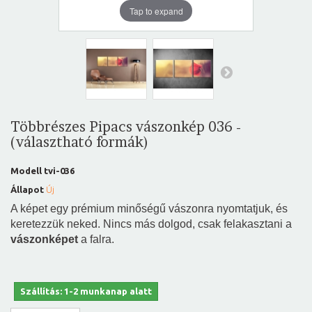
Tap to expand
Többrészes Pipacs vászonkép 036 -
(választható formák)
Modell
tvi-036
Állapot
Új
A képet egy prémium minőségű vászonra nyomtatjuk, és
keretezzük neked. Nincs más dolgod, csak felakasztani a
vászonképet
a falra.
Szállítás: 1-2 munkanap alatt