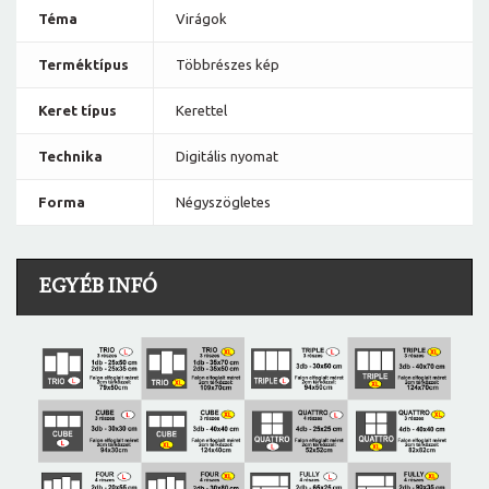
Téma
Virágok
Terméktípus
Többrészes kép
Keret típus
Kerettel
Technika
Digitális nyomat
Forma
Négyszögletes
EGYÉB INFÓ