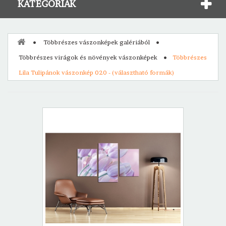
KATEGÓRIÁK
Többrészes vászonképek galériából
Többrészes virágok és növények vászonképek
Többrészes
Lila Tulipánok vászonkép 020 - (választható formák)