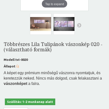
Tap to expand
Többrészes Lila Tulipánok vászonkép 020 -
(választható formák)
Modell
tvi-0020
Állapot
Új
A képet egy prémium minőségű vászonra nyomtatjuk, és
keretezzük neked. Nincs más dolgod, csak felakasztani a
vászonképet
a falra.
Szállítás: 1-2 munkanap alatt