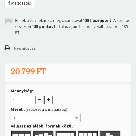
Megosztás
Ennek a terméknek a megvásárlásával
185
hűségpont
. A kosárad
összesen
185
pontot
tartalmaz, amit kuponra válthatsz be -
185
FT
.
Nyomtatás
20 799 FT
Mennyiség:
Méret :
(szélesség x magasság)
L
Válassz az alábbi formák közül: :