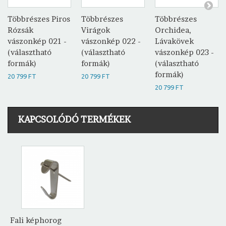
Többrészes Piros
Többrészes
Többrészes
Rózsák
Virágok
Orchidea,
vászonkép 021 -
vászonkép 022 -
Lávakövek
(választható
(választható
vászonkép 023 -
formák)
formák)
(választható
formák)
20 799 FT
20 799 FT
20 799 FT
KAPCSOLÓDÓ TERMÉKEK
Fali képhorog