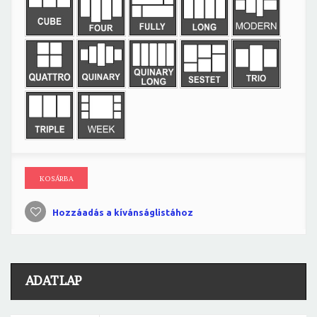
KOSÁRBA
Hozzáadás a kívánságlistához
ADATLAP