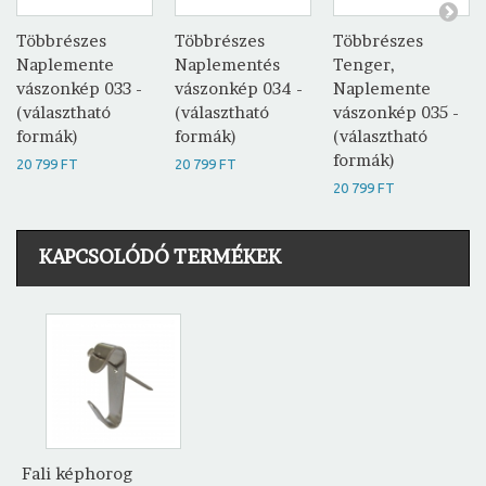
Többrészes
Többrészes
Többrészes
Naplemente
Naplementés
Tenger,
vászonkép 033 -
vászonkép 034 -
Naplemente
(választható
(választható
vászonkép 035 -
formák)
formák)
(választható
formák)
20 799 FT
20 799 FT
20 799 FT
KAPCSOLÓDÓ TERMÉKEK
Fali képhorog