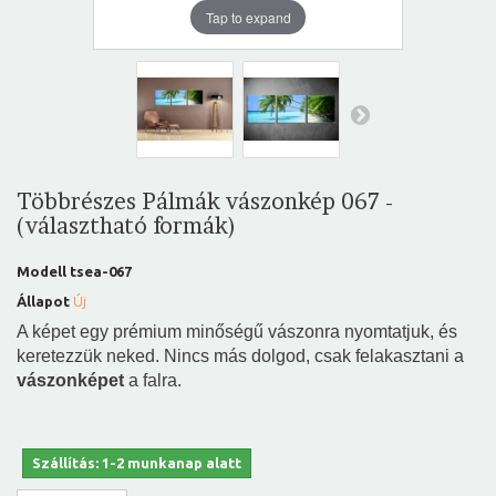
Tap to expand
Többrészes Pálmák vászonkép 067 -
(választható formák)
Modell
tsea-067
Állapot
Új
A képet egy prémium minőségű vászonra nyomtatjuk, és
keretezzük neked. Nincs más dolgod, csak felakasztani a
vászonképet
a falra.
Szállítás: 1-2 munkanap alatt