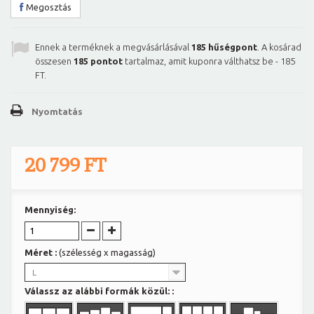
Megosztás
Ennek a terméknek a megvásárlásával
185
hűségpont
. A kosárad
összesen
185
pontot
tartalmaz, amit kuponra válthatsz be -
185
FT
.
Nyomtatás
20 799 FT
Mennyiség:
Méret :
(szélesség x magasság)
L
Válassz az alábbi formák közül: :