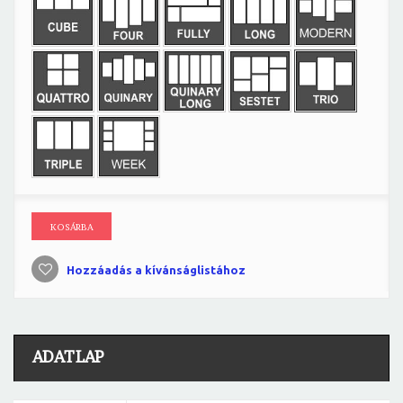
KOSÁRBA
Hozzáadás a kívánságlistához
ADATLAP