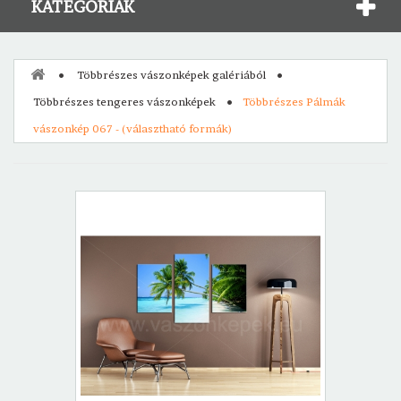
KATEGÓRIÁK
Többrészes vászonképek galériából
Többrészes tengeres vászonképek
Többrészes Pálmák
vászonkép 067 - (választható formák)