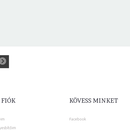
 FIÓK
KÖVESS MINKET
eim
Facebook
yesbítőim