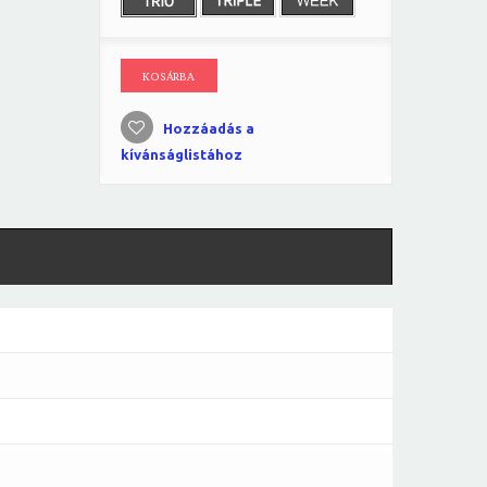
KOSÁRBA
Hozzáadás a
kívánságlistához