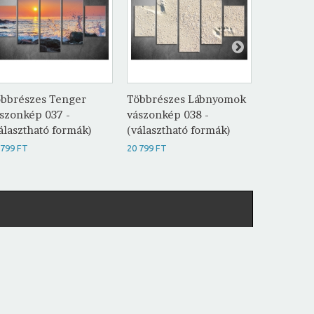
bbrészes Tenger
Többrészes Lábnyomok
Többrész
szonkép 037 -
vászonkép 038 -
vászonké
álasztható formák)
(választható formák)
(választh
 799 FT
20 799 FT
20 799 FT