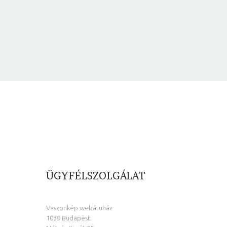
ÜGYFÉLSZOLGÁLAT
Vaszonkép webáruház
1039 Budapest.