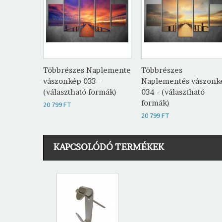
Többrészes Naplemente
Többrészes
vászonkép 033 -
Naplementés vászonk
(választható formák)
034 - (választható
formák)
20 799 FT
20 799 FT
KAPCSOLÓDÓ TERMÉKEK