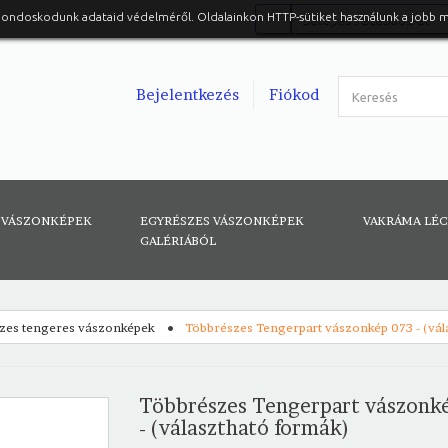
gondoskodunk adataid védelméről. Oldalainkon HTTP-sütiket használunk a jobb 
Belépés Facebook-al
Bejelentkezés
Fiókod
 VÁSZONKÉPEK
EGYRÉSZES VÁSZONKÉPEK
VAKRÁMA LÉ
GALÉRIÁBÓL
zes tengeres vászonképek
Többrészes Tengerpart vászonkép 073 - (vál
Többrészes Tengerpart vászonk
- (választható formák)