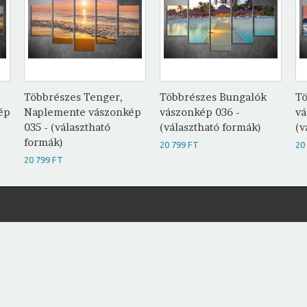
Többrészes Tenger,
Többrészes Bungalók
Tö
ép
Naplemente vászonkép
vászonkép 036 -
vá
035 - (választható
(választható formák)
(v
formák)
20 799 FT
20
20 799 FT