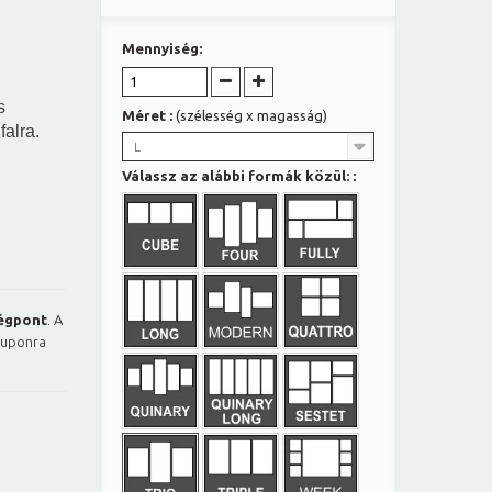
Mennyiség:
s
Méret :
(szélesség x magasság)
falra.
L
Válassz az alábbi formák közül: :
égpont
. A
kuponra