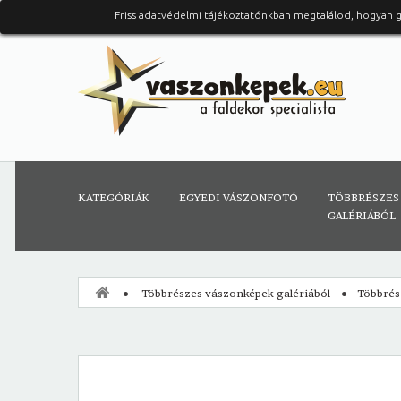
Friss adatvédelmi tájékoztatónkban megtalálod, hogyan 
KATEGÓRIÁK
EGYEDI VÁSZONFOTÓ
TÖBBRÉSZES
GALÉRIÁBÓL
Többrészes vászonképek galériából
Többrés