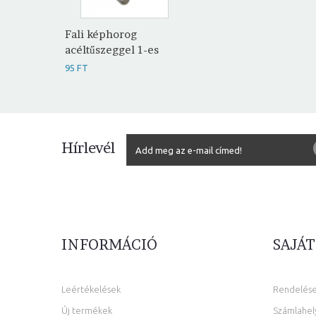
Fali képhorog
acéltűszeggel 1-es
95 FT
Hírlevél
INFORMÁCIÓ
SAJÁT
Leértékelések
Rendelés
Új termékek
Számlahel