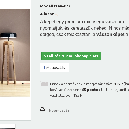
Modell
tsea-073
Állapot
Új
A képet egy prémium minőségű vászonra
nyomtatjuk, és keretezzük neked. Nincs má
dolgod, csak felakasztani a
vászonképet
a 
Szállítás: 1-2 munkanap alatt
Megosztás
Ennek a terméknek a megvásárlásával
185
hűs
kosárad összesen
185
pontot
tartalmaz, amit 
válthatsz be -
185 FT
.
Nyomtatás