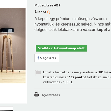
Modell
tsea-037
Állapot
Új
A képet egy prémium minőségű vászonra
nyomtatjuk, és keretezzük neked. Nincs má
dolgod, csak felakasztani a
vászonképet
a 
Szállítás: 1-2 munkanap alatt
Megosztás
Ennek a terméknek a megvásárlásával
185
hűs
kosárad összesen
185
pontot
tartalmaz, amit 
válthatsz be -
185 FT
.
Nyomtatás