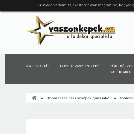
Friss adatvédelmi tájékoztatónkban megtalálod, hogyan 
KATEGÓRIÁK
EGYEDI VÁSZONFOTÓ
TÖBBRÉSZES
GALÉRIÁBÓL
Többrészes vászonképek galériából
Többrés