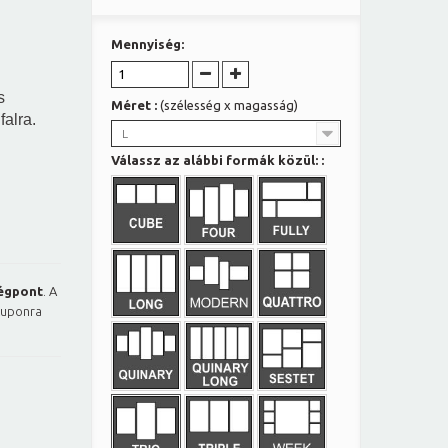
Mennyiség:
s
Méret :
(szélesség x magasság)
falra.
L
Válassz az alábbi formák közül: :
égpont
. A
kuponra