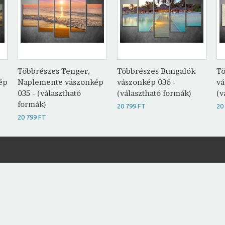
Többrészes Tenger,
Többrészes Bungalók
Tö
ép
Naplemente vászonkép
vászonkép 036 -
vá
035 - (választható
(választható formák)
(v
formák)
20 799 FT
20
20 799 FT