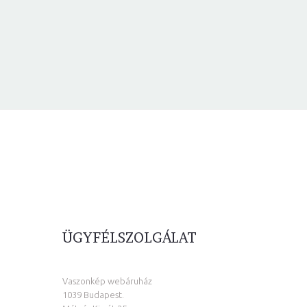
ÜGYFÉLSZOLGÁLAT
Vaszonkép webáruház
1039 Budapest.