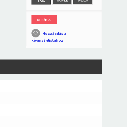
KOSÁRBA
Hozzáadás a
kívánságlistához