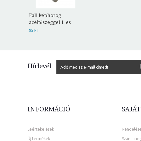
Fali képhorog
acéltűszeggel 1-es
95 FT
Hírlevél
INFORMÁCIÓ
SAJÁT
Leértékelések
Rendelés
Új termékek
Számlahel