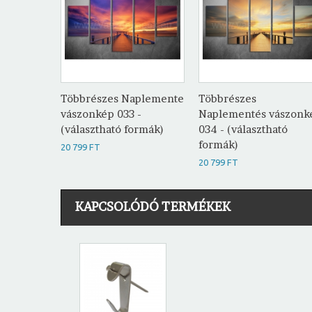
Többrészes Naplemente
Többrészes
vászonkép 033 -
Naplementés vászonk
(választható formák)
034 - (választható
formák)
20 799 FT
20 799 FT
KAPCSOLÓDÓ TERMÉKEK