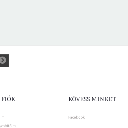
 FIÓK
KÖVESS MINKET
eim
Facebook
yesbítőim