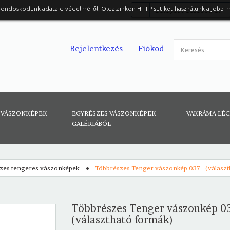
gondoskodunk adataid védelméről. Oldalainkon HTTP-sütiket használunk a jobb 
Belépés Facebook-al
Bejelentkezés
Fiókod
 VÁSZONKÉPEK
EGYRÉSZES VÁSZONKÉPEK
VAKRÁMA LÉ
GALÉRIÁBÓL
zes tengeres vászonképek
Többrészes Tenger vászonkép 037 - (válasz
Többrészes Tenger vászonkép 03
(választható formák)