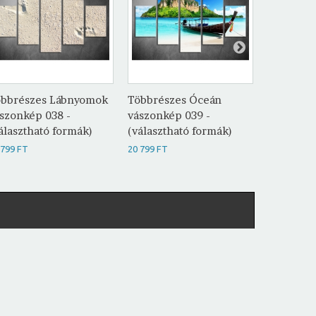
bbrészes Lábnyomok
Többrészes Óceán
Többrész
szonkép 038 -
vászonkép 039 -
vászonké
álasztható formák)
(választható formák)
(választh
 799 FT
20 799 FT
20 799 FT