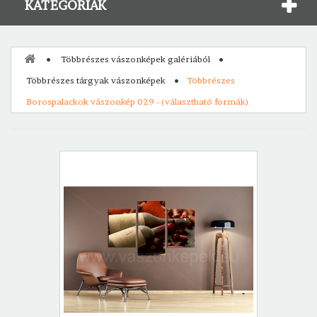
KATEGÓRIÁK
Többrészes vászonképek galériából
Többrészes tárgyak vászonképek
Többrészes
Borospalackok vászonkép 029 - (választható formák)