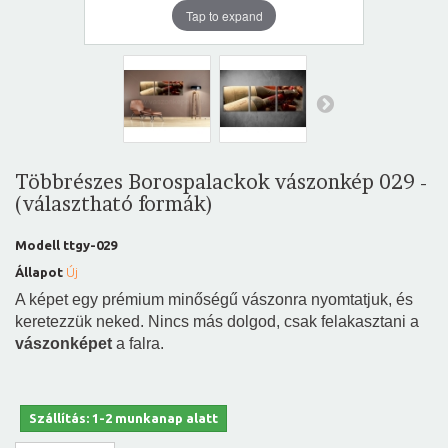
Tap to expand
Többrészes Borospalackok vászonkép 029 -
(választható formák)
Modell
ttgy-029
Állapot
Új
A képet egy prémium minőségű vászonra nyomtatjuk, és
keretezzük neked. Nincs más dolgod, csak felakasztani a
vászonképet
a falra.
Szállítás: 1-2 munkanap alatt