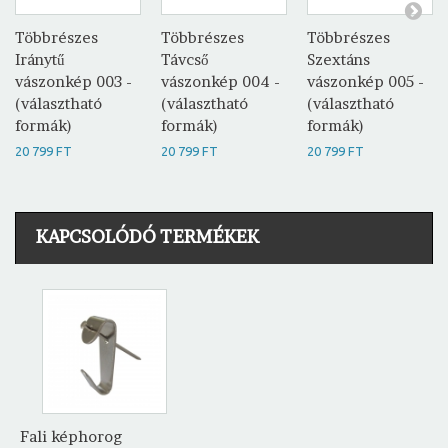
Többrészes
Többrészes
Többrészes
Iránytű
Távcső
Szextáns
vászonkép 003 -
vászonkép 004 -
vászonkép 005 -
(választható
(választható
(választható
formák)
formák)
formák)
20 799 FT
20 799 FT
20 799 FT
KAPCSOLÓDÓ TERMÉKEK
Fali képhorog