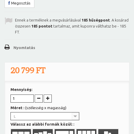
Megosztás
Ennek a terméknek a megvásárlásával
185
hűségpont
. A kosárad
összesen
185
pontot
tartalmaz, amit kuponra válthatsz be -
185
FT
.
Nyomtatás
20 799 FT
Mennyiség:
Méret :
(szélesség x magasság)
L
Válassz az alábbi formák közül: :