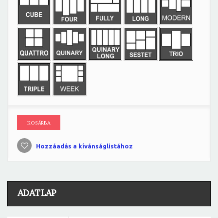
KOSÁRBA
Hozzáadás a kívánságlistához
ADATLAP