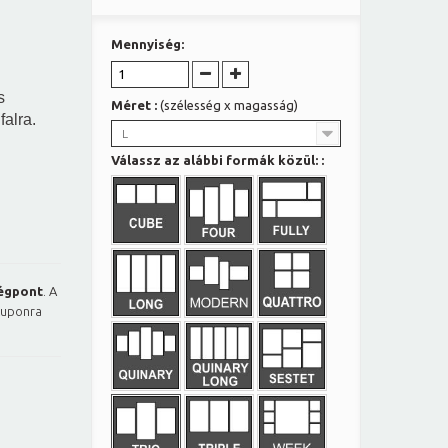
Mennyiség:
s
Méret :
(szélesség x magasság)
falra.
L
Válassz az alábbi formák közül: :
égpont
. A
kuponra