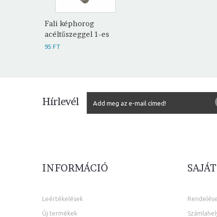
Fali képhorog
acéltűszeggel 1-es
95 FT
Hírlevél
INFORMÁCIÓ
SAJÁT
Leértékelések
Rendelés
Új termékek
Számlahel