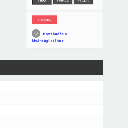
KOSÁRBA
Hozzáadás a
kívánságlistához