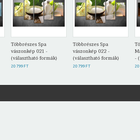
Többrészes Spa
Többrészes Spa
Tö
vászonkép 021 -
vászonkép 022 -
Ma
(választható formák)
(választható formák)
- 
20 799 FT
20 799 FT
20