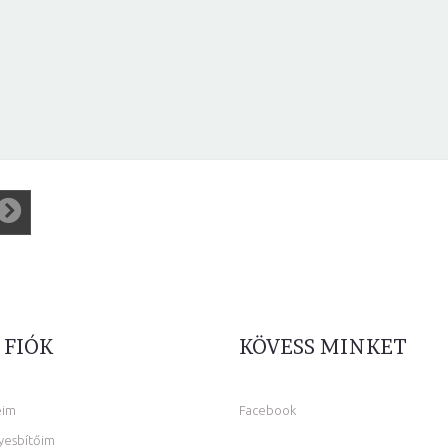
 FIÓK
KÖVESS MINKET
eim
Facebook
yesbítőim