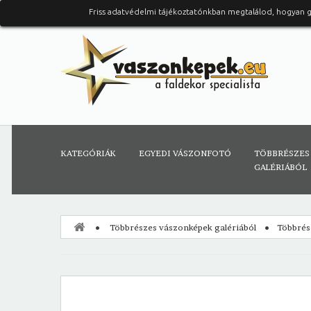
Friss adatvédelmi tájékoztatónkban megtalálod, hogyan 
KATEGÓRIÁK
EGYEDI VÁSZONFOTÓ
TÖBBRÉSZES
GALÉRIÁBÓL
Többrészes vászonképek galériából
Többrés