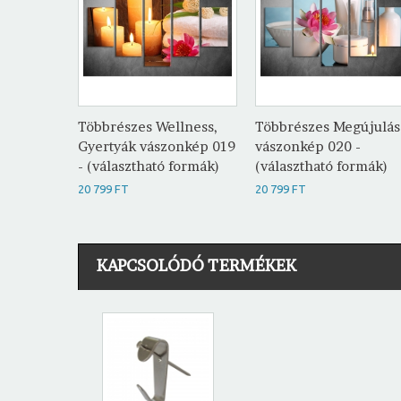
Többrészes Wellness,
Többrészes Megújulás
Gyertyák vászonkép 019
vászonkép 020 -
- (választható formák)
(választható formák)
20 799 FT
20 799 FT
KAPCSOLÓDÓ TERMÉKEK