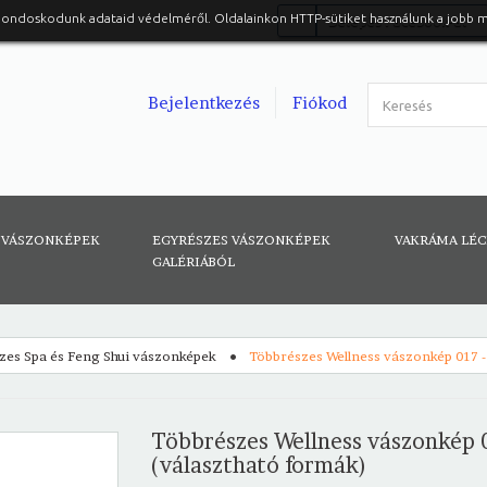
gondoskodunk adataid védelméről. Oldalainkon HTTP-sütiket használunk a jobb 
Belépés Facebook-al
Bejelentkezés
Fiókod
 VÁSZONKÉPEK
EGYRÉSZES VÁSZONKÉPEK
VAKRÁMA LÉ
GALÉRIÁBÓL
zes Spa és Feng Shui vászonképek
Többrészes Wellness vászonkép 017 -
Többrészes Wellness vászonkép 
(választható formák)