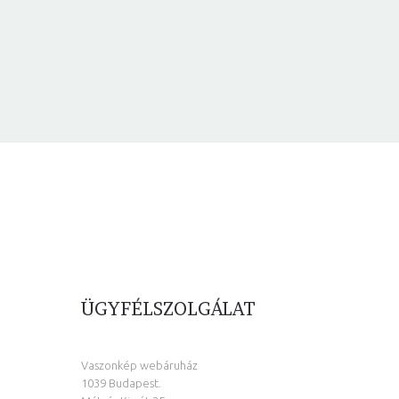
ÜGYFÉLSZOLGÁLAT
Vaszonkép webáruház
1039 Budapest.