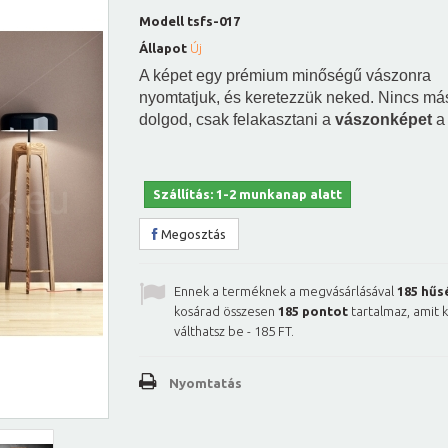
Modell
tsfs-017
Állapot
Új
A képet egy prémium minőségű vászonra
nyomtatjuk, és keretezzük neked. Nincs má
dolgod, csak felakasztani a
vászonképet
a 
Szállítás: 1-2 munkanap alatt
Megosztás
Ennek a terméknek a megvásárlásával
185
hűs
kosárad összesen
185
pontot
tartalmaz, amit 
válthatsz be -
185 FT
.
Nyomtatás