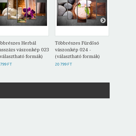
bbrészes Herbál
Többrészes Fürdősó
Többrész
sszázs vászonkép 023
vászonkép 024 -
vászonké
(választható formák)
(választható formák)
(választh
 799 FT
20 799 FT
20 799 FT