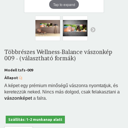
Tap to expand
Többrészes Wellness-Balance vászonkép
009 - (választható formák)
Modell
tsfs-009
Állapot
Új
A képet egy prémium minőségű vászonra nyomtatjuk, és
keretezzük neked. Nincs más dolgod, csak felakasztani a
vászonképet
a falra.
Szállítás: 1-2 munkanap alatt