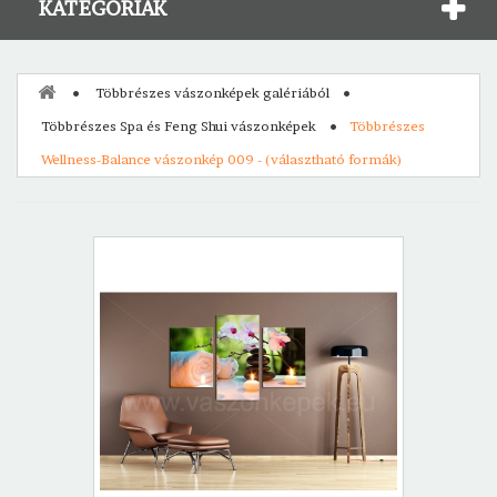
KATEGÓRIÁK
Többrészes vászonképek galériából
Többrészes Spa és Feng Shui vászonképek
Többrészes
Wellness-Balance vászonkép 009 - (választható formák)