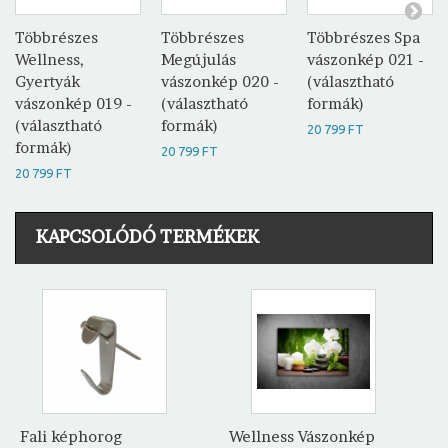
Többrészes
Többrészes
Többrészes Spa
Wellness,
Megújulás
vászonkép 021 -
Gyertyák
vászonkép 020 -
(választható
vászonkép 019 -
(választható
formák)
(választható
formák)
20 799 FT
formák)
20 799 FT
20 799 FT
KAPCSOLÓDÓ TERMÉKEK
Fali képhorog
Wellness Vászonkép