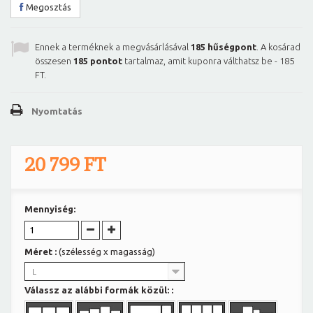
Megosztás
Ennek a terméknek a megvásárlásával
185
hűségpont
. A kosárad
összesen
185
pontot
tartalmaz, amit kuponra válthatsz be -
185
FT
.
Nyomtatás
20 799 FT
Mennyiség:
Méret :
(szélesség x magasság)
L
Válassz az alábbi formák közül: :