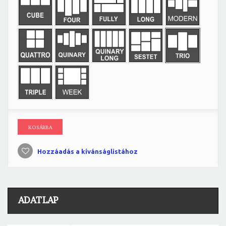
KOSÁRBA
Hozzáadás a kívánságlistához
ADATLAP