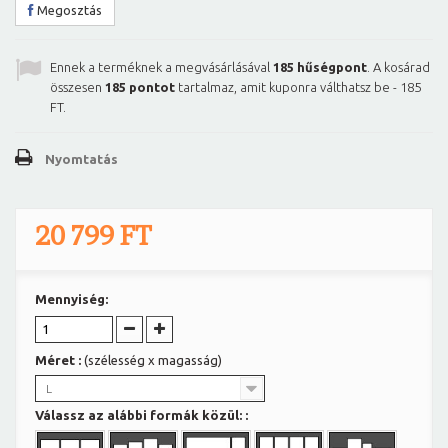
Megosztás
Ennek a terméknek a megvásárlásával
185
hűségpont
. A kosárad
összesen
185
pontot
tartalmaz, amit kuponra válthatsz be -
185
FT
.
Nyomtatás
20 799 FT
Mennyiség:
Méret :
(szélesség x magasság)
L
Válassz az alábbi formák közül: :