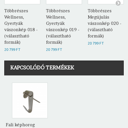
Többrészes
Többrészes
Többrészes
Wellness,
Wellness,
Megújulás
Gyertyák
Gyertyák
vászonkép 020 -
vászonkép 018 -
vászonkép 019 -
(választható
(választható
(választható
formák)
formák)
formák)
20 799 FT
20 799 FT
20 799 FT
KAPCSOLÓDÓ TERMÉKEK
Fali képhorog