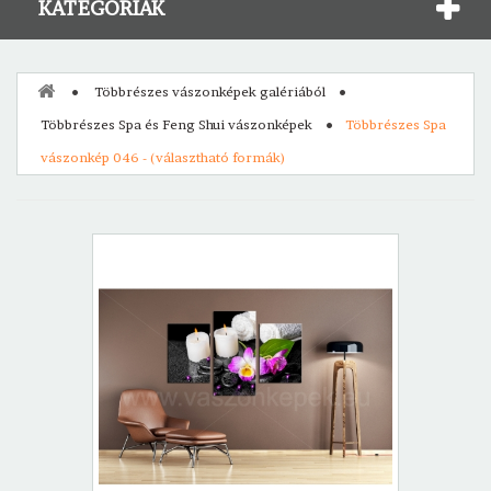
KATEGÓRIÁK
Többrészes vászonképek galériából
Többrészes Spa és Feng Shui vászonképek
Többrészes Spa
vászonkép 046 - (választható formák)