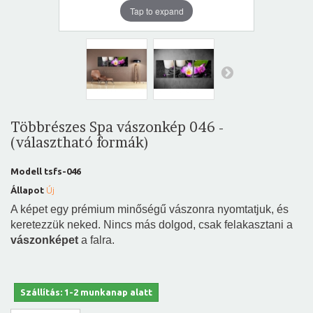
Tap to expand
Többrészes Spa vászonkép 046 -
(választható formák)
Modell
tsfs-046
Állapot
Új
A képet egy prémium minőségű vászonra nyomtatjuk, és
keretezzük neked. Nincs más dolgod, csak felakasztani a
vászonképet
a falra.
Szállítás: 1-2 munkanap alatt