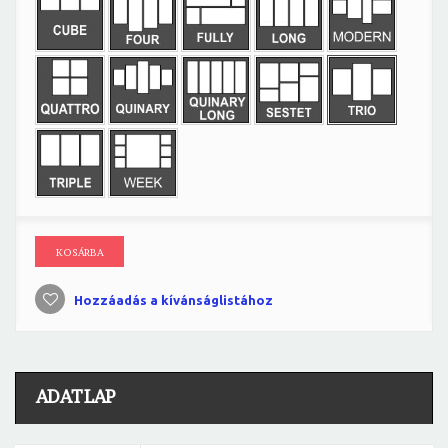
KOSÁRBA
Hozzáadás a kívánságlistához
ADATLAP