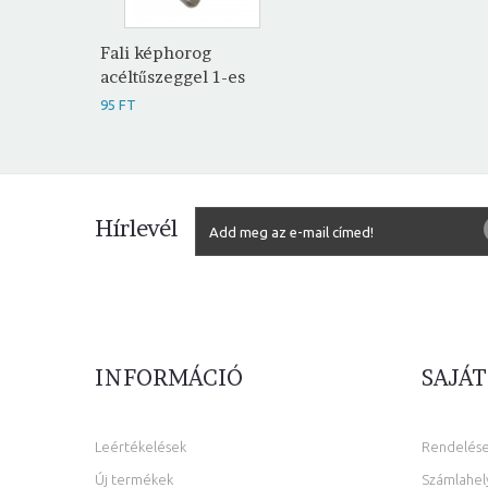
Fali képhorog
acéltűszeggel 1-es
95 FT
Hírlevél
INFORMÁCIÓ
SAJÁT
Leértékelések
Rendelés
Új termékek
Számlahel