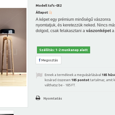
Modell
tsfs-052
Állapot
Új
A képet egy prémium minőségű vászonra
nyomtatjuk, és keretezzük neked. Nincs má
dolgod, csak felakasztani a
vászonképet
a 
Szállítás: 1-2 munkanap alatt
Megosztás
Ennek a terméknek a megvásárlásával
185
hűs
kosárad összesen
185
pontot
tartalmaz, amit 
válthatsz be -
185 FT
.
Nyomtatás