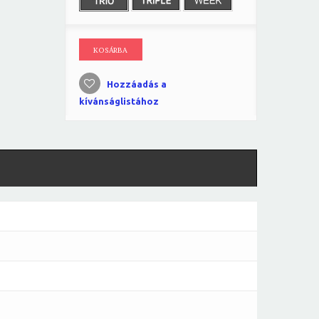
KOSÁRBA
Hozzáadás a
kívánságlistához