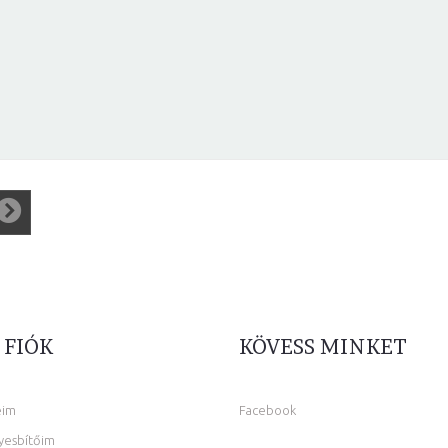
 FIÓK
KÖVESS MINKET
eim
Facebook
yesbítőim