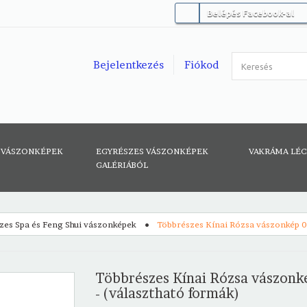
Belépés Facebook-al
Bejelentkezés
Fiókod
 VÁSZONKÉPEK
EGYRÉSZES VÁSZONKÉPEK
VAKRÁMA LÉ
GALÉRIÁBÓL
zes Spa és Feng Shui vászonképek
Többrészes Kínai Rózsa vászonkép 05
Többrészes Kínai Rózsa vászonk
- (választható formák)