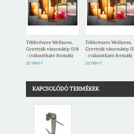
Többrészes Wellness,
Többrészes Wellness,
Gyertyák vászonkép 018
Gyertyák vászonkép 0
- (választható formák)
- (választható formák)
20 799 FT
20 799 FT
KAPCSOLÓDÓ TERMÉKEK