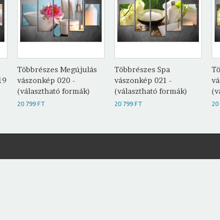
Többrészes Megújulás
Többrészes Spa
Tö
19
vászonkép 020 -
vászonkép 021 -
vá
(választható formák)
(választható formák)
(v
20 799 FT
20 799 FT
20