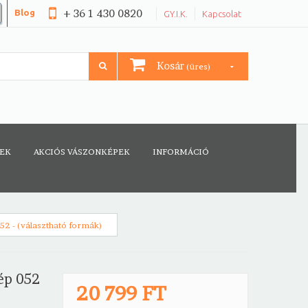
+ 36 1 430 0820
Blog
GY.I.K.
Kapcsolat
Kosár
(üres)
CEK
AKCIÓS VÁSZONKÉPEK
INFORMÁCIÓ
2 - (választható formák)
ép 052
20 799 FT