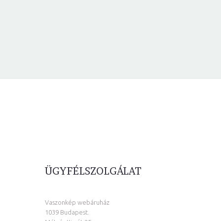
ÜGYFÉLSZOLGÁLAT
Vaszonkép webáruház
1039 Budapest.