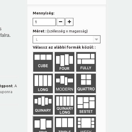
Mennyiség:
s
Méret :
(szélesség x magasság)
falra.
L
Válassz az alábbi formák közül: :
égpont
. A
kuponra