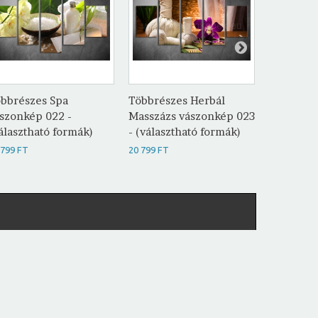
bbrészes Spa
Többrészes Herbál
Többrész
szonkép 022 -
Masszázs vászonkép 023
vászonké
álasztható formák)
- (választható formák)
(választh
 799 FT
20 799 FT
20 799 FT