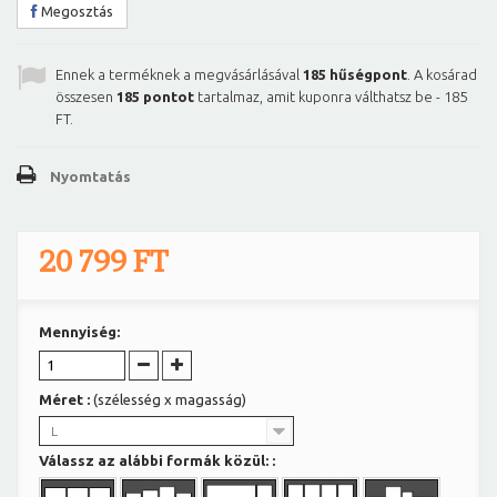
Megosztás
Ennek a terméknek a megvásárlásával
185
hűségpont
. A kosárad
összesen
185
pontot
tartalmaz, amit kuponra válthatsz be -
185
FT
.
Nyomtatás
20 799 FT
Mennyiség:
Méret :
(szélesség x magasság)
L
Válassz az alábbi formák közül: :