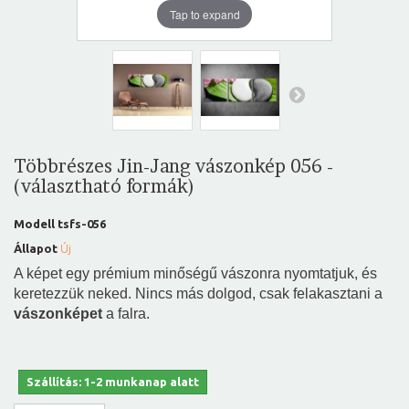
Tap to expand
Többrészes Jin-Jang vászonkép 056 -
(választható formák)
Modell
tsfs-056
Állapot
Új
A képet egy prémium minőségű vászonra nyomtatjuk, és
keretezzük neked. Nincs más dolgod, csak felakasztani a
vászonképet
a falra.
Szállítás: 1-2 munkanap alatt