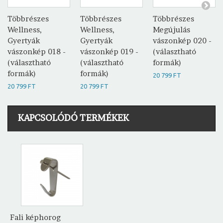
Többrészes
Többrészes
Többrészes
Wellness,
Wellness,
Megújulás
Gyertyák
Gyertyák
vászonkép 020 -
vászonkép 018 -
vászonkép 019 -
(választható
(választható
(választható
formák)
formák)
formák)
20 799 FT
20 799 FT
20 799 FT
KAPCSOLÓDÓ TERMÉKEK
Fali képhorog