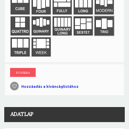
KOSÁRBA
Hozzáadás a kívánságlistához
ADATLAP