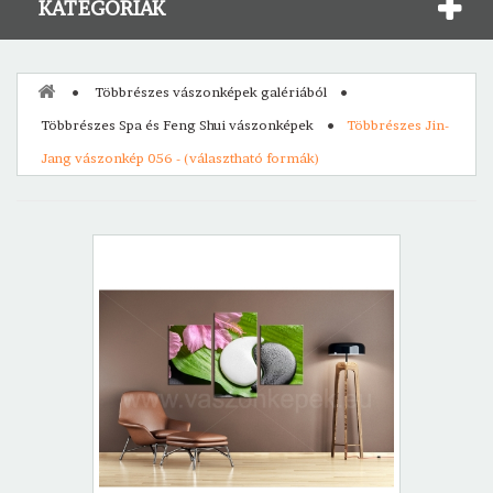
KATEGÓRIÁK
Többrészes vászonképek galériából
Többrészes Spa és Feng Shui vászonképek
Többrészes Jin-
Jang vászonkép 056 - (választható formák)