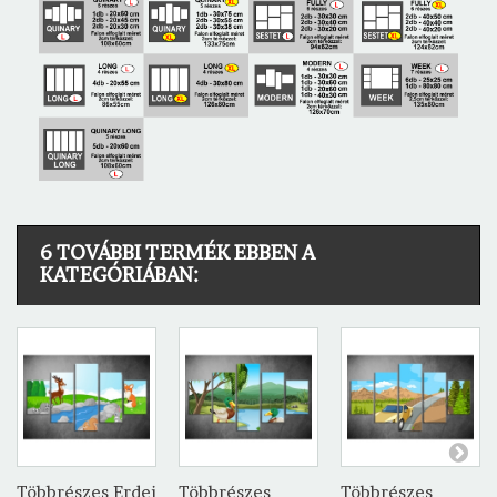
6 TOVÁBBI TERMÉK EBBEN A
KATEGÓRIÁBAN:
Többrészes Erdei
Többrészes
Többrészes