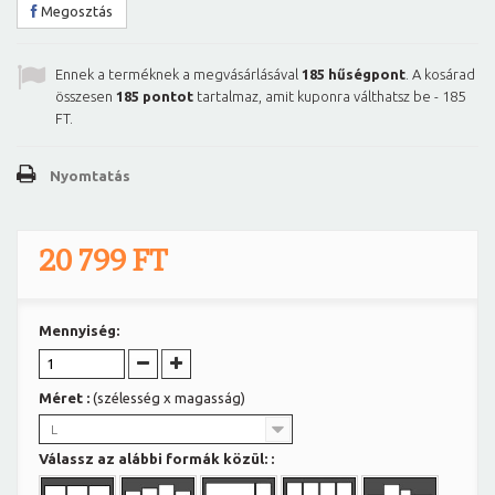
Megosztás
Ennek a terméknek a megvásárlásával
185
hűségpont
. A kosárad
összesen
185
pontot
tartalmaz, amit kuponra válthatsz be -
185
FT
.
Nyomtatás
20 799 FT
Mennyiség:
Méret :
(szélesség x magasság)
L
Válassz az alábbi formák közül: :