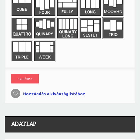
KOSÁRBA
Hozzáadás a kívánságlistához
ADATLAP