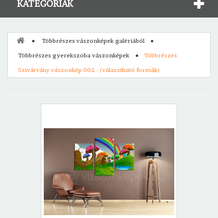
KATEGÓRIÁK
Többrészes vászonképek galériából
Többrészes gyerekszoba vászonképek
Többrészes
Szivárvány vászonkép 002 - (választható formák)