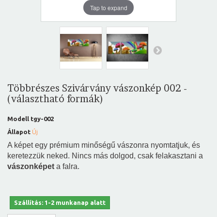
Tap to expand
Többrészes Szivárvány vászonkép 002 -
(választható formák)
Modell
tgy-002
Állapot
Új
A képet egy prémium minőségű vászonra nyomtatjuk, és
keretezzük neked. Nincs más dolgod, csak felakasztani a
vászonképet
a falra.
Szállítás: 1-2 munkanap alatt