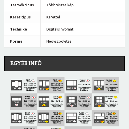
Terméktípus
Többrészes kép
Keret típus
Kerettel
Technika
Digitális nyomat
Forma
Négyszögletes
EGYÉB INFÓ