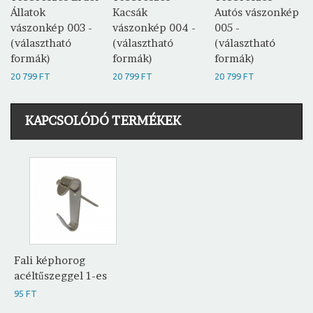
Állatok
Kacsák
Autós vászonkép
vászonkép 003 -
vászonkép 004 -
005 -
(választható
(választható
(választható
formák)
formák)
formák)
20 799 FT
20 799 FT
20 799 FT
KAPCSOLÓDÓ TERMÉKEK
Fali képhorog
acéltűszeggel 1-es
95 FT