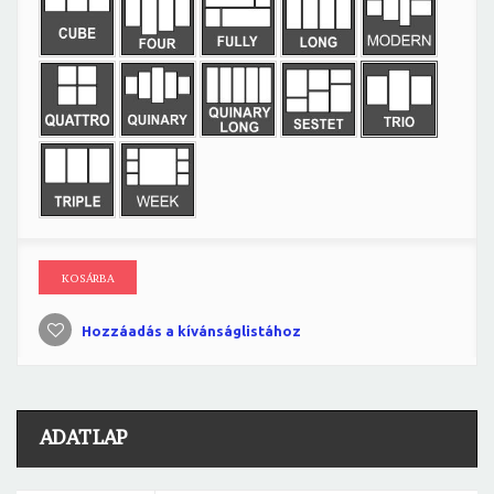
KOSÁRBA
Hozzáadás a kívánságlistához
ADATLAP