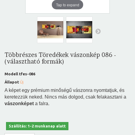
Tap to expand
Többrészes Töredékek vászonkép 086 -
(választható formák)
Modell
tfes-086
Állapot
Új
A képet egy prémium minőségű vászonra nyomtatjuk, és
keretezzük neked. Nincs más dolgod, csak felakasztani a
vászonképet
a falra.
Szállítás: 1-2 munkanap alatt