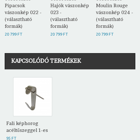
Pipacsok
Hajók vászonkép
Moulin Rouge
vászonkép 022 -
023 -
vászonkép 024 -
(választható
(választható
(választható
formák)
formák)
formák)
20 799 FT
20 799 FT
20 799 FT
KAPCSOLÓDÓ TERMÉKEK
Fali képhorog
acéltűszeggel 1-es
95 FT