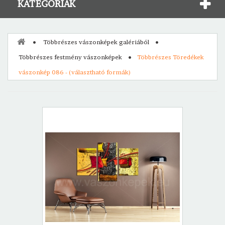
KATEGÓRIÁK
Többrészes vászonképek galériából
Többrészes festmény vászonképek
Többrészes Töredékek
vászonkép 086 - (választható formák)