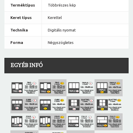
Terméktípus
Többrészes kép
Keret típus
Kerettel
Technika
Digitális nyomat
Forma
Négyszögletes
EGYÉB INFÓ