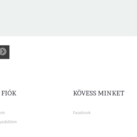
 FIÓK
KÖVESS MINKET
eim
Facebook
yesbítőim