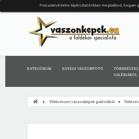
Friss adatvédelmi tájékoztatónkban megtalálod, hogyan 
KATEGÓRIÁK
EGYEDI VÁSZONFOTÓ
TÖBBRÉSZES
GALÉRIÁBÓL
Többrészes vászonképek galériából
Többrés