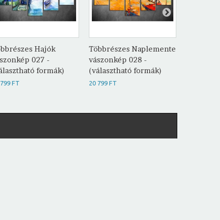
bbrészes Hajók
Többrészes Naplemente
Többrész
szonkép 027 -
vászonkép 028 -
vászonké
álasztható formák)
(választható formák)
(választh
 799 FT
20 799 FT
20 799 FT