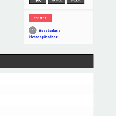
KOSÁRBA
Hozzáadás a
kívánságlistához