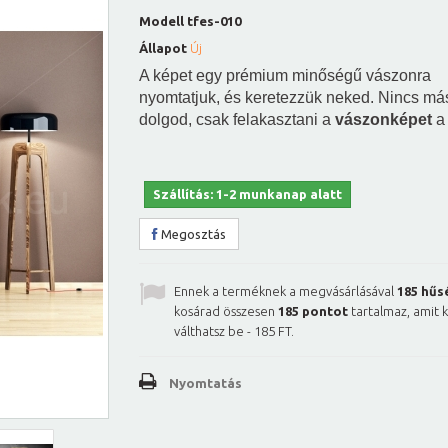
Modell
tfes-010
Állapot
Új
A képet egy prémium minőségű vászonra
nyomtatjuk, és keretezzük neked. Nincs má
dolgod, csak felakasztani a
vászonképet
a 
Szállítás: 1-2 munkanap alatt
Megosztás
Ennek a terméknek a megvásárlásával
185
hűs
kosárad összesen
185
pontot
tartalmaz, amit 
válthatsz be -
185 FT
.
Nyomtatás