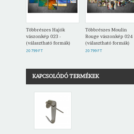
Többrészes Hajók
Többrészes Moulin
vászonkép 023 -
Rouge vászonkép 024 
(választható formák)
(választható formák)
20 799 FT
20 799 FT
KAPCSOLÓDÓ TERMÉKEK