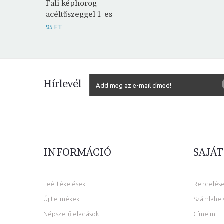
Fali képhorog
acéltűszeggel 1-es
95 FT
Hírlevél
INFORMÁCIÓ
SAJÁT
Leértékelések
Rendelés
Új termékek
Számlahel
Népszerű eladások
Címeim