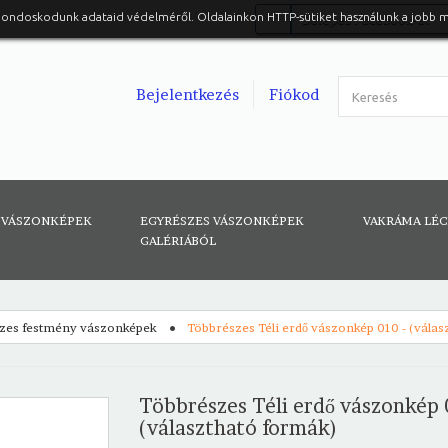
gondoskodunk adataid védelméről. Oldalainkon HTTP-sütiket használunk a jobb 
Belépés Facebook-al
Bejelentkezés
Fiókod
 VÁSZONKÉPEK
EGYRÉSZES VÁSZONKÉPEK
VAKRÁMA LÉ
GALÉRIÁBÓL
zes festmény vászonképek
Többrészes Téli erdő vászonkép 010 - (vála
Többrészes Téli erdő vászonkép 
(választható formák)