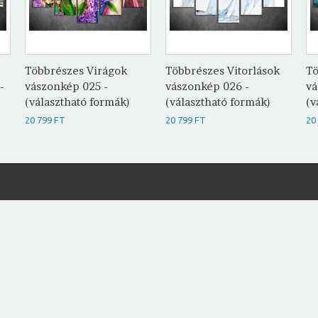
Többrészes Virágok
Többrészes Vitorlások
Tö
-
vászonkép 025 -
vászonkép 026 -
vá
(választható formák)
(választható formák)
(v
20 799 FT
20 799 FT
20