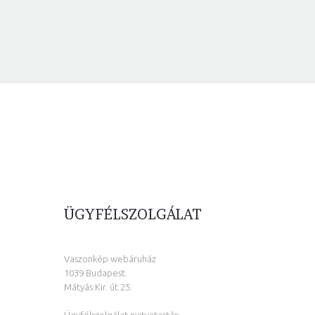
ÜGYFÉLSZOLGÁLAT
Vaszonkép webáruház
1039 Budapest.
Mátyás Kir. út 25.