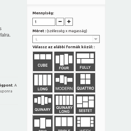
Mennyiség:
s
Méret :
(szélesség x magasság)
falra.
L
Válassz az alábbi formák közül: :
égpont
. A
kuponra