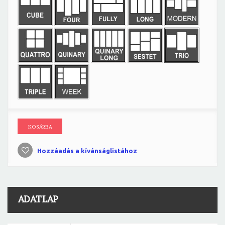
KOSÁRBA
Hozzáadás a kívánságlistához
ADATLAP