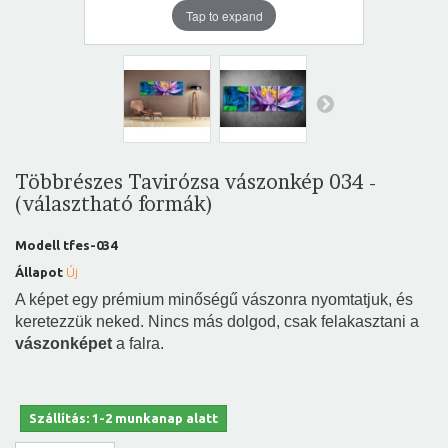
Tap to expand
Többrészes Tavirózsa vászonkép 034 -
(választható formák)
Modell
tfes-034
Állapot
Új
A képet egy prémium minőségű vászonra nyomtatjuk, és
keretezzük neked. Nincs más dolgod, csak felakasztani a
vászonképet
a falra.
Szállítás: 1-2 munkanap alatt