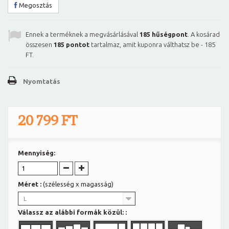
Megosztás
Ennek a terméknek a megvásárlásával
185
hűségpont
. A kosárad
összesen
185
pontot
tartalmaz, amit kuponra válthatsz be -
185
FT
.
Nyomtatás
20 799 FT
Mennyiség:
Méret :
(szélesség x magasság)
L
Válassz az alábbi formák közül: :