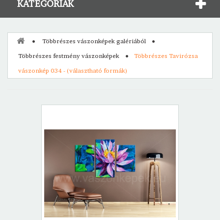
KATEGÓRIÁK
Többrészes vászonképek galériából
Többrészes festmény vászonképek
Többrészes Tavirózsa
vászonkép 034 - (választható formák)