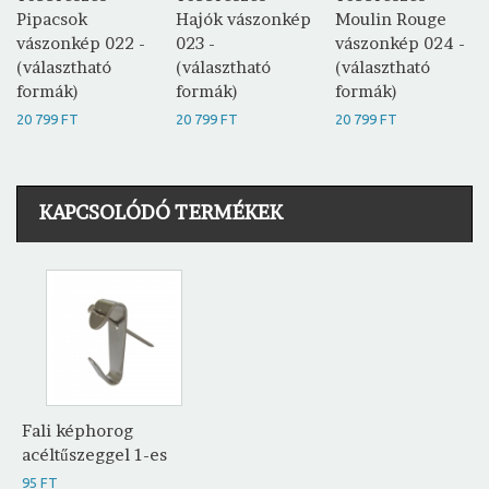
Pipacsok
Hajók vászonkép
Moulin Rouge
vászonkép 022 -
023 -
vászonkép 024 -
(választható
(választható
(választható
formák)
formák)
formák)
20 799 FT
20 799 FT
20 799 FT
KAPCSOLÓDÓ TERMÉKEK
Fali képhorog
acéltűszeggel 1-es
95 FT