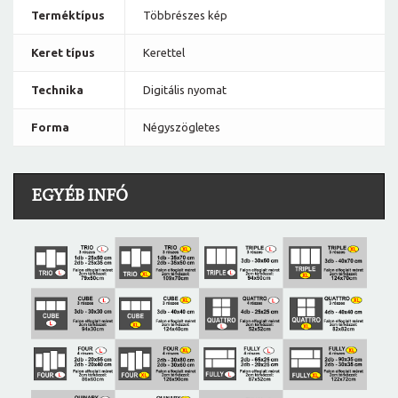
Terméktípus
Többrészes kép
Keret típus
Kerettel
Technika
Digitális nyomat
Forma
Négyszögletes
EGYÉB INFÓ