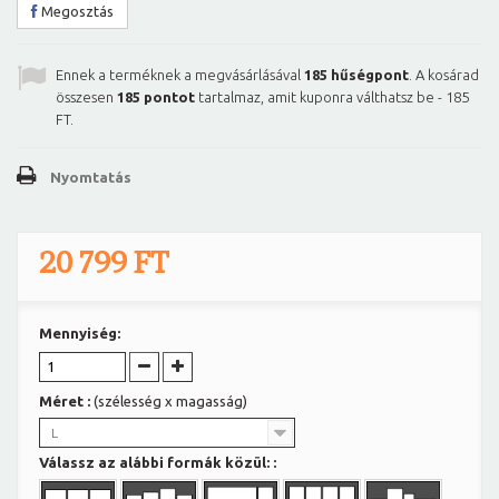
Megosztás
Ennek a terméknek a megvásárlásával
185
hűségpont
. A kosárad
összesen
185
pontot
tartalmaz, amit kuponra válthatsz be -
185
FT
.
Nyomtatás
20 799 FT
Mennyiség:
Méret :
(szélesség x magasság)
L
Válassz az alábbi formák közül: :