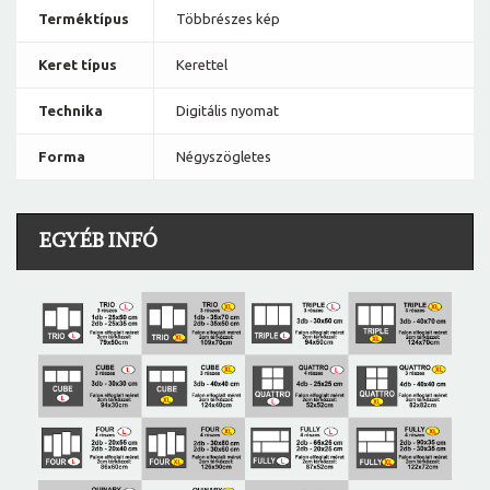
Terméktípus
Többrészes kép
Keret típus
Kerettel
Technika
Digitális nyomat
Forma
Négyszögletes
EGYÉB INFÓ