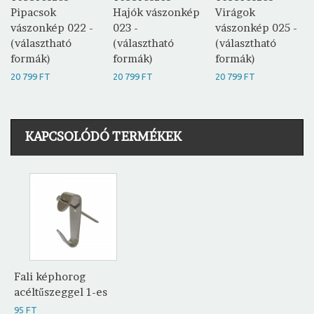
Pipacsok
Hajók vászonkép
Virágok
vászonkép 022 -
023 -
vászonkép 025 -
(választható
(választható
(választható
formák)
formák)
formák)
20 799 FT
20 799 FT
20 799 FT
KAPCSOLÓDÓ TERMÉKEK
Fali képhorog
acéltűszeggel 1-es
95 FT