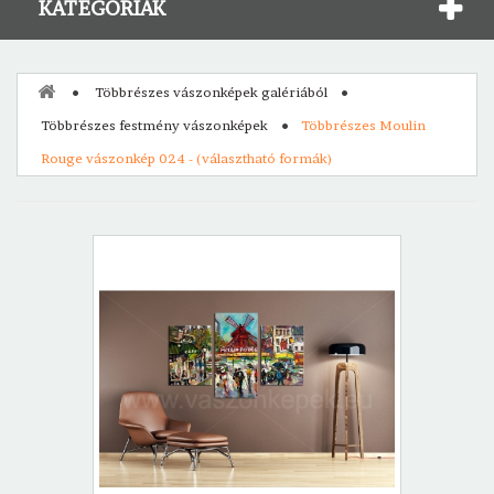
KATEGÓRIÁK
Többrészes vászonképek galériából
Többrészes festmény vászonképek
Többrészes Moulin
Rouge vászonkép 024 - (választható formák)