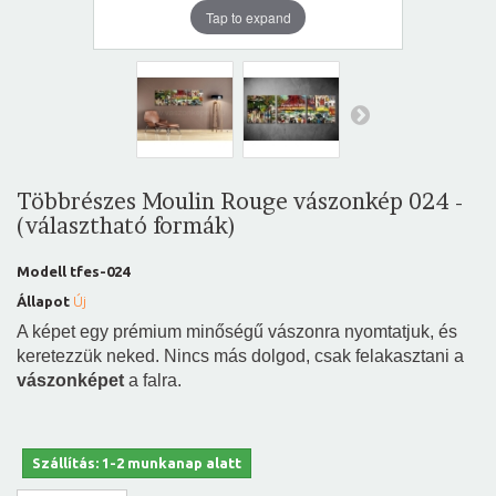
Tap to expand
Többrészes Moulin Rouge vászonkép 024 -
(választható formák)
Modell
tfes-024
Állapot
Új
A képet egy prémium minőségű vászonra nyomtatjuk, és
keretezzük neked. Nincs más dolgod, csak felakasztani a
vászonképet
a falra.
Szállítás: 1-2 munkanap alatt