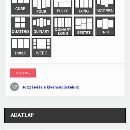
KOSÁRBA
Hozzáadás a kívánságlistához
ADATLAP