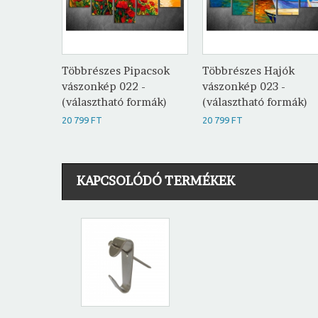
Többrészes Pipacsok
Többrészes Hajók
vászonkép 022 -
vászonkép 023 -
(választható formák)
(választható formák)
20 799 FT
20 799 FT
KAPCSOLÓDÓ TERMÉKEK