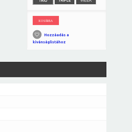
KOSÁRBA
Hozzáadás a
kívánságlistához