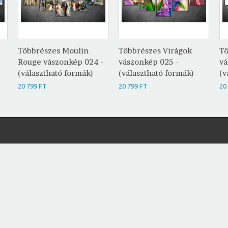
Többrészes Moulin
Többrészes Virágok
Tö
Rouge vászonkép 024 -
vászonkép 025 -
vá
(választható formák)
(választható formák)
(v
20 799 FT
20 799 FT
20