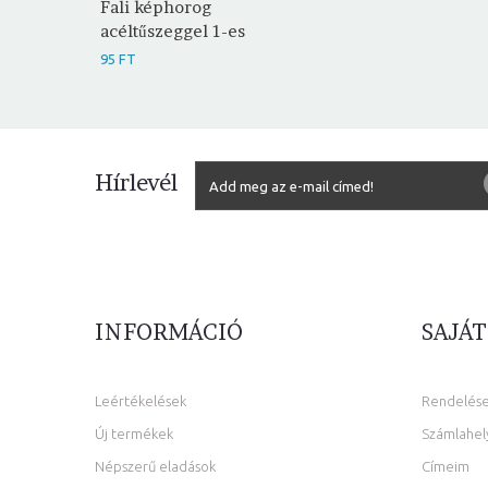
Fali képhorog
acéltűszeggel 1-es
95 FT
Hírlevél
INFORMÁCIÓ
SAJÁT
Leértékelések
Rendelés
Új termékek
Számlahel
Népszerű eladások
Címeim