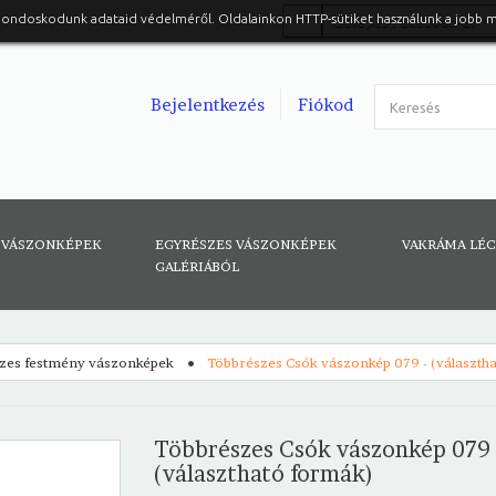
gondoskodunk adataid védelméről. Oldalainkon HTTP-sütiket használunk a jobb 
Belépés Facebook-al
Bejelentkezés
Fiókod
 VÁSZONKÉPEK
EGYRÉSZES VÁSZONKÉPEK
VAKRÁMA LÉ
GALÉRIÁBÓL
zes festmény vászonképek
Többrészes Csók vászonkép 079 - (választh
Többrészes Csók vászonkép 079 
(választható formák)