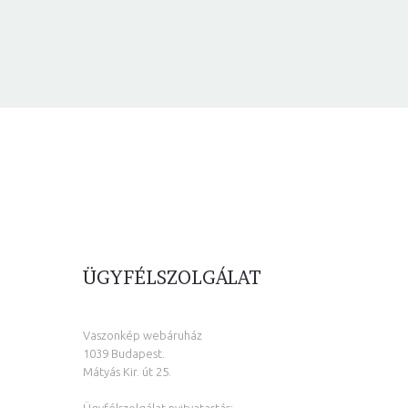
ÜGYFÉLSZOLGÁLAT
Vaszonkép webáruház
1039 Budapest.
Mátyás Kir. út 25.