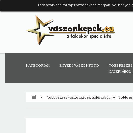
Friss adatvédelmi tájékoztatónkban megtalálod, hogyan 
KATEGÓRIÁK
EGYEDI VÁSZONFOTÓ
TÖBBRÉSZES
GALÉRIÁBÓL
Többrészes vászonképek galériából
Többrés