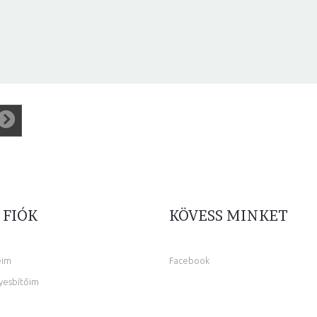
 FIÓK
KÖVESS MINKET
eim
Facebook
yesbítőim