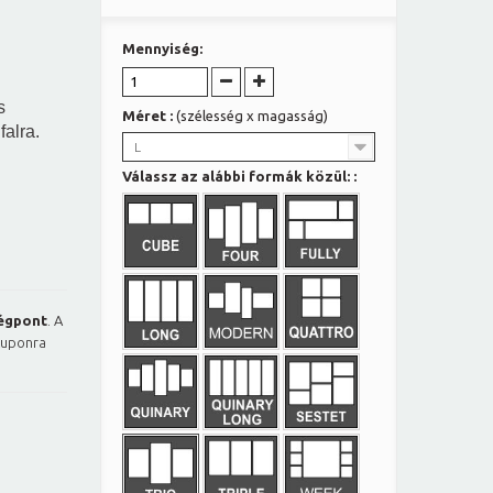
Mennyiség:
s
Méret :
(szélesség x magasság)
falra.
L
Válassz az alábbi formák közül: :
égpont
. A
kuponra