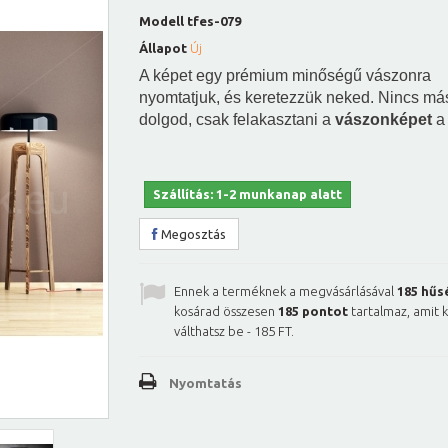
Modell
tfes-079
Állapot
Új
A képet egy prémium minőségű vászonra
nyomtatjuk, és keretezzük neked. Nincs má
dolgod, csak felakasztani a
vászonképet
a 
Szállítás: 1-2 munkanap alatt
Megosztás
Ennek a terméknek a megvásárlásával
185
hűs
kosárad összesen
185
pontot
tartalmaz, amit 
válthatsz be -
185 FT
.
Nyomtatás