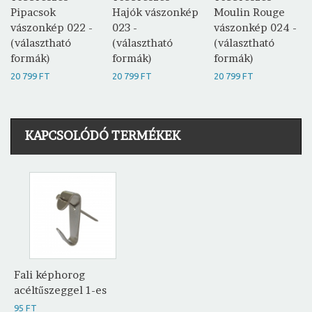
Pipacsok
Hajók vászonkép
Moulin Rouge
vászonkép 022 -
023 -
vászonkép 024 -
(választható
(választható
(választható
formák)
formák)
formák)
20 799 FT
20 799 FT
20 799 FT
KAPCSOLÓDÓ TERMÉKEK
Fali képhorog
acéltűszeggel 1-es
95 FT