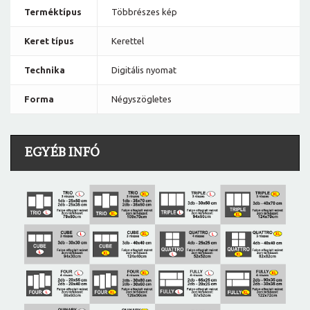
Terméktípus
Többrészes kép
Keret típus
Kerettel
Technika
Digitális nyomat
Forma
Négyszögletes
EGYÉB INFÓ