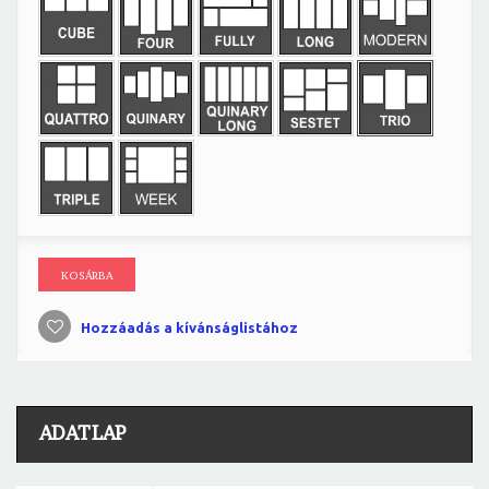
KOSÁRBA
Hozzáadás a kívánságlistához
ADATLAP