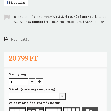
Megosztás
Ennek a terméknek a megvásárlásával
185
hűségpont
. A kosárad
összesen
185
pontot
tartalmaz, amit kuponra válthatsz be -
185
FT
.
Nyomtatás
20 799 FT
Mennyiség:
Méret :
(szélesség x magasság)
L
Válassz az alábbi formák közül: :