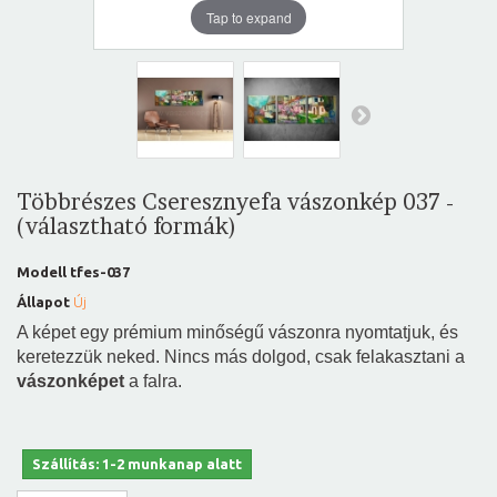
Tap to expand
Többrészes Cseresznyefa vászonkép 037 -
(választható formák)
Modell
tfes-037
Állapot
Új
A képet egy prémium minőségű vászonra nyomtatjuk, és
keretezzük neked. Nincs más dolgod, csak felakasztani a
vászonképet
a falra.
Szállítás: 1-2 munkanap alatt