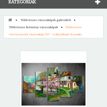
KATEGÓRIÁK
Többrészes vászonképek galériából
Többrészes festmény vászonképek
Többrészes
Cseresznyefa vászonkép 037 - (választható formák)