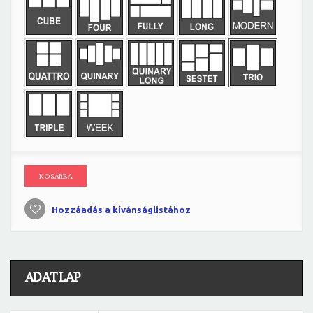
KOSÁRBA
Hozzáadás a kívánságlistához
ADATLAP