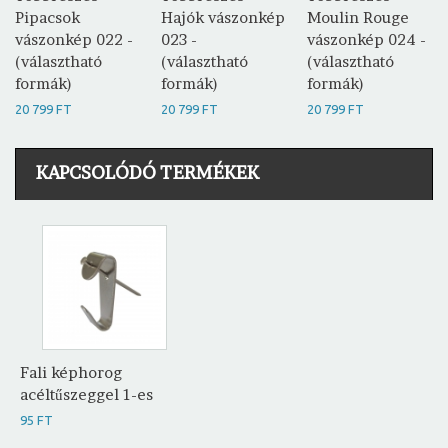
Pipacsok
Hajók vászonkép
Moulin Rouge
vászonkép 022 -
023 -
vászonkép 024 -
(választható
(választható
(választható
formák)
formák)
formák)
20 799 FT
20 799 FT
20 799 FT
KAPCSOLÓDÓ TERMÉKEK
Fali képhorog
acéltűszeggel 1-es
95 FT