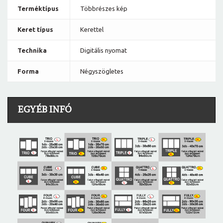
Terméktípus
Többrészes kép
Keret típus
Kerettel
Technika
Digitális nyomat
Forma
Négyszögletes
EGYÉB INFÓ