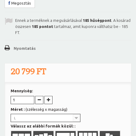
Megosztás
Ennek a terméknek a megvásárlásával
185
hűségpont
. A kosárad
összesen
185
pontot
tartalmaz, amit kuponra válthatsz be -
185
FT
.
Nyomtatás
20 799 FT
Mennyiség:
Méret :
(szélesség x magasság)
L
Válassz az alábbi formák közül: :