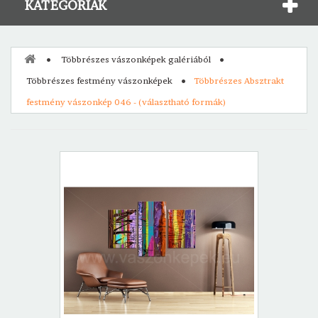
KATEGÓRIÁK
Többrészes vászonképek galériából
Többrészes festmény vászonképek
Többrészes Absztrakt
festmény vászonkép 046 - (választható formák)