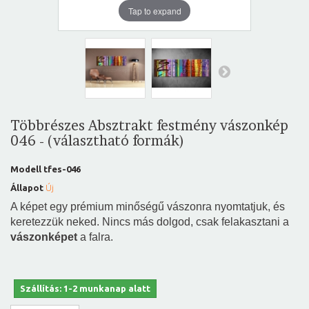
Tap to expand
Többrészes Absztrakt festmény vászonkép
046 - (választható formák)
Modell
tfes-046
Állapot
Új
A képet egy prémium minőségű vászonra nyomtatjuk, és
keretezzük neked. Nincs más dolgod, csak felakasztani a
vászonképet
a falra.
Szállítás: 1-2 munkanap alatt