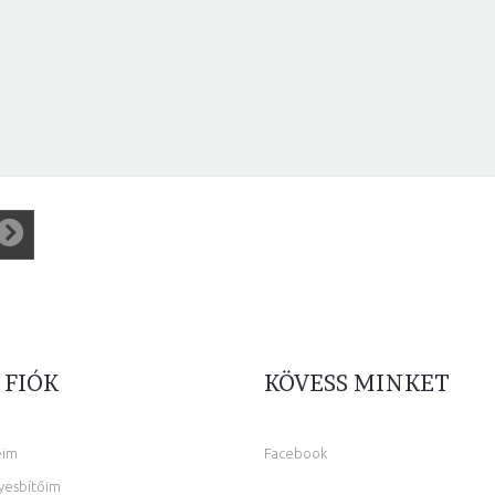
 FIÓK
KÖVESS MINKET
eim
Facebook
yesbítőim