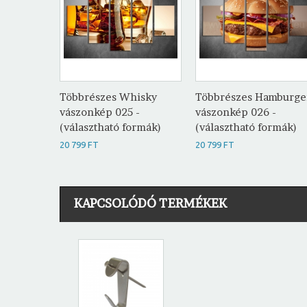
Többrészes Whisky
Többrészes Hamburge
vászonkép 025 -
vászonkép 026 -
(választható formák)
(választható formák)
20 799 FT
20 799 FT
KAPCSOLÓDÓ TERMÉKEK