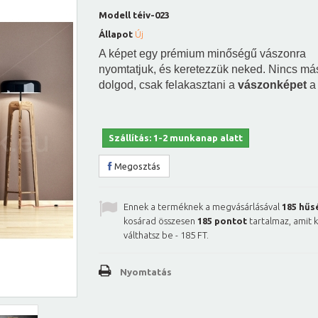
Modell
téiv-023
Állapot
Új
A képet egy prémium minőségű vászonra
nyomtatjuk, és keretezzük neked. Nincs má
dolgod, csak felakasztani a
vászonképet
a 
Szállítás: 1-2 munkanap alatt
Megosztás
Ennek a terméknek a megvásárlásával
185
hűs
kosárad összesen
185
pontot
tartalmaz, amit 
válthatsz be -
185 FT
.
Nyomtatás