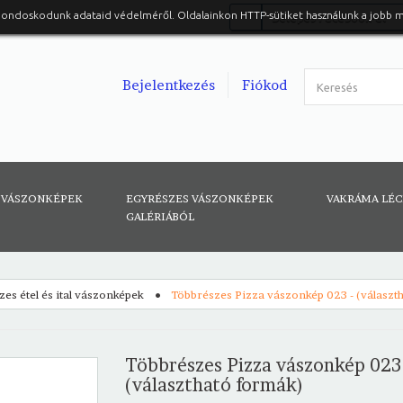
gondoskodunk adataid védelméről. Oldalainkon HTTP-sütiket használunk a jobb 
Belépés Facebook-al
Bejelentkezés
Fiókod
 VÁSZONKÉPEK
EGYRÉSZES VÁSZONKÉPEK
VAKRÁMA LÉ
GALÉRIÁBÓL
es étel és ital vászonképek
Többrészes Pizza vászonkép 023 - (választ
Többrészes Pizza vászonkép 023
(választható formák)