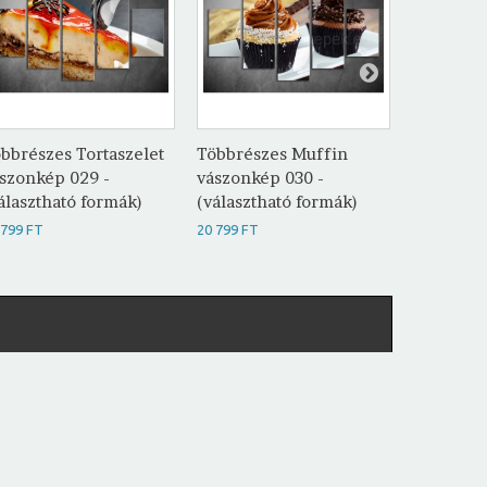
bbrészes Tortaszelet
Többrészes Muffin
Többrésze
szonkép 029 -
vászonkép 030 -
vászonké
álasztható formák)
(választható formák)
(választh
 799 FT
20 799 FT
20 799 FT