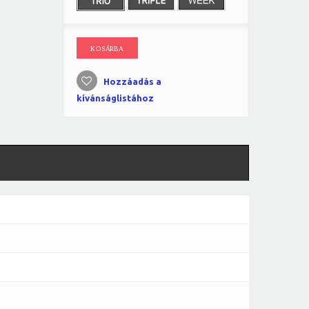
KOSÁRBA
Hozzáadás a
kívánságlistához