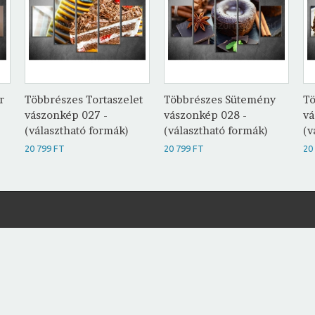
r
Többrészes Tortaszelet
Többrészes Sütemény
Tö
vászonkép 027 -
vászonkép 028 -
vá
(választható formák)
(választható formák)
(v
20 799 FT
20 799 FT
20