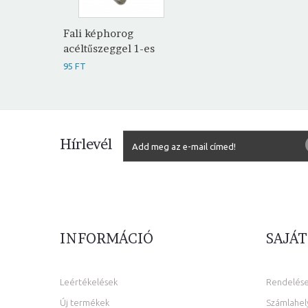
Fali képhorog
acéltűszeggel 1-es
95 FT
Hírlevél
INFORMÁCIÓ
SAJÁT
Leértékelések
Rendelés
Új termékek
Számlahel