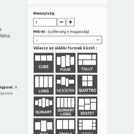
Mennyiség:
s
Méret :
(szélesség x magasság)
falra.
L
Válassz az alábbi formák közül: :
égpont
. A
kuponra