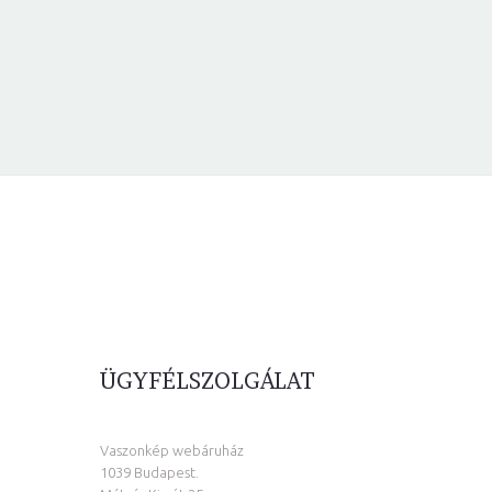
ÜGYFÉLSZOLGÁLAT
Vaszonkép webáruház
1039 Budapest.