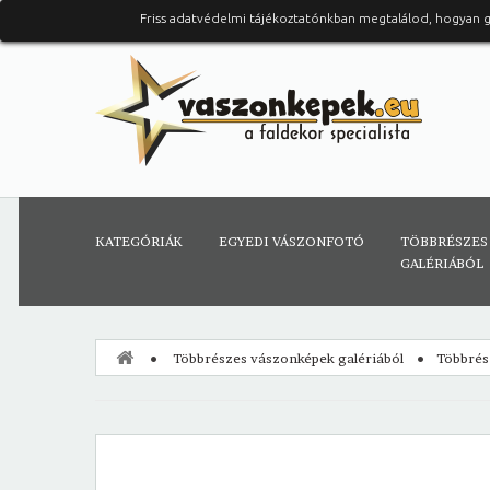
Friss adatvédelmi tájékoztatónkban megtalálod, hogyan 
KATEGÓRIÁK
EGYEDI VÁSZONFOTÓ
TÖBBRÉSZES
GALÉRIÁBÓL
Többrészes vászonképek galériából
Többrész