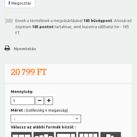
Megosztás
Ennek a terméknek a megvásárlásával
185
hűségpont
. A kosárad
összesen
185
pontot
tartalmaz, amit kuponra válthatsz be -
185
FT
.
Nyomtatás
20 799 FT
Mennyiség:
Méret :
(szélesség x magasság)
L
Válassz az alábbi formák közül: :