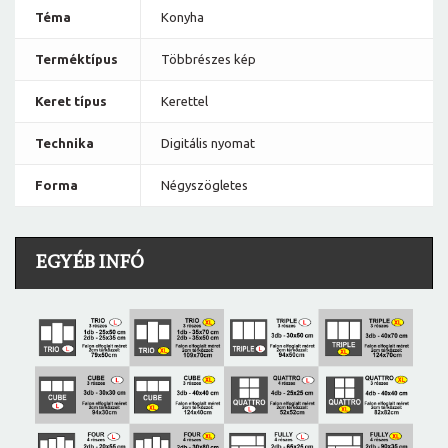
Téma
Konyha
Terméktípus
Többrészes kép
Keret típus
Kerettel
Technika
Digitális nyomat
Forma
Négyszögletes
EGYÉB INFÓ