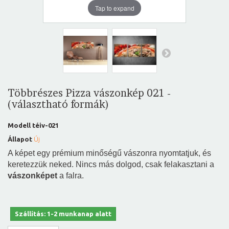
Tap to expand
Többrészes Pizza vászonkép 021 -
(választható formák)
Modell
téiv-021
Állapot
Új
A képet egy prémium minőségű vászonra nyomtatjuk, és
keretezzük neked. Nincs más dolgod, csak felakasztani a
vászonképet
a falra.
Szállítás: 1-2 munkanap alatt