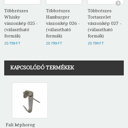
Többrészes
Többrészes
Többrészes
Whisky
Hamburger
Tortaszelet
vászonkép 025 -
vászonkép 026 -
vászonkép 027 -
(választható
(választható
(választható
formák)
formák)
formák)
20 799 FT
20 799 FT
20 799 FT
KAPCSOLÓDÓ TERMÉKEK
Fali képhorog