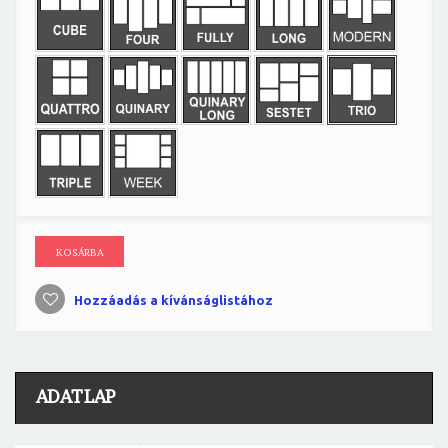
KOSÁRBA
Hozzáadás a kívánságlistához
ADATLAP