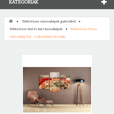
KATEGÓRIÁK
Többrészes vászonképek galériából
Többrészes étel és ital vászonképek
Többrészes Pizza
vászonkép 021 - (választható formák)