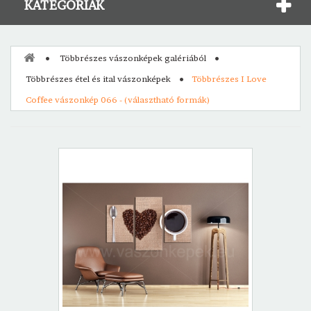
KATEGÓRIÁK
Többrészes vászonképek galériából
Többrészes étel és ital vászonképek
Többrészes I Love
Coffee vászonkép 066 - (választható formák)