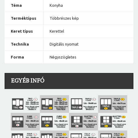
Téma
Konyha
Terméktípus
Többrészes kép
Keret típus
Kerettel
Technika
Digitális nyomat
Forma
Négyszögletes
EGYÉB INFÓ