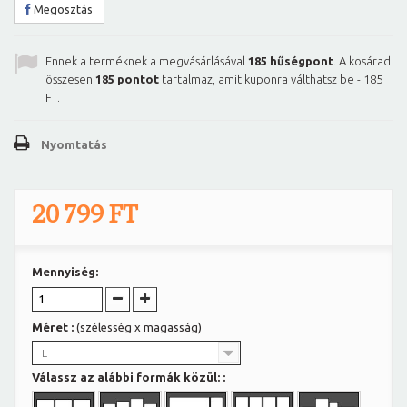
Megosztás
Ennek a terméknek a megvásárlásával
185
hűségpont
. A kosárad
összesen
185
pontot
tartalmaz, amit kuponra válthatsz be -
185
FT
.
Nyomtatás
20 799 FT
Mennyiség:
Méret :
(szélesség x magasság)
L
Válassz az alábbi formák közül: :