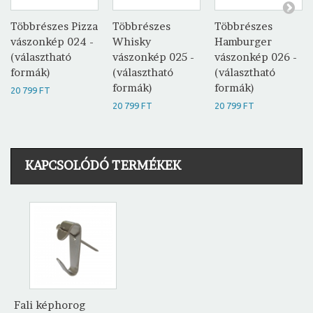
Többrészes Pizza
Többrészes
Többrészes
vászonkép 024 -
Whisky
Hamburger
(választható
vászonkép 025 -
vászonkép 026 -
formák)
(választható
(választható
formák)
formák)
20 799 FT
20 799 FT
20 799 FT
KAPCSOLÓDÓ TERMÉKEK
Fali képhorog