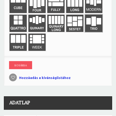
KOSÁRBA
Hozzáadás a kívánságlistához
ADATLAP