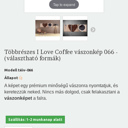
Tap to expand
Többrészes I Love Coffee vászonkép 066 -
(választható formák)
Modell
téiv-066
Állapot
Új
A képet egy prémium minőségű vászonra nyomtatjuk, és
keretezzük neked. Nincs más dolgod, csak felakasztani a
vászonképet
a falra.
Szállítás: 1-2 munkanap alatt