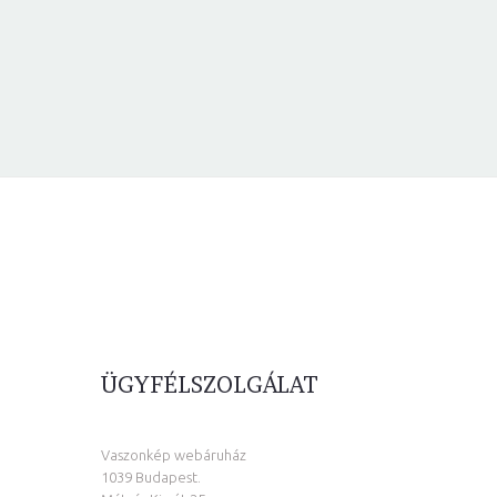
ÜGYFÉLSZOLGÁLAT
Vaszonkép webáruház
1039 Budapest.