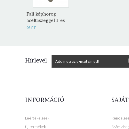
Fali képhorog
acéltűszeggel 1-es
95 FT
Hírlevél
INFORMÁCIÓ
SAJÁT
Leértékelések
Rendelés
Új termékek
Számlahel