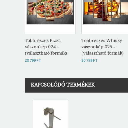
Többrészes Pizza
Többrészes Whisky
vászonkép 024 -
vászonkép 025 -
(választható formák)
(választható formák)
20 799 FT
20 799 FT
KAPCSOLÓDÓ TERMÉKEK