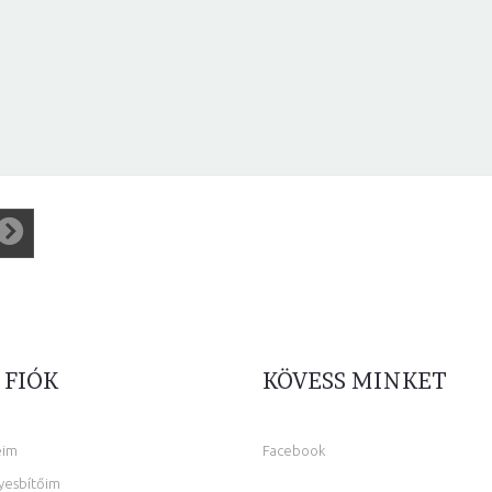
 FIÓK
KÖVESS MINKET
eim
Facebook
yesbítőim