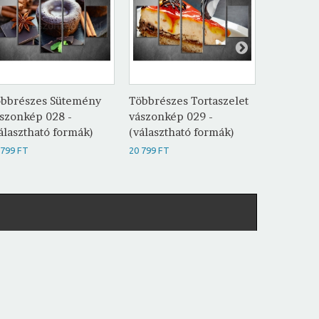
bbrészes Sütemény
Többrészes Tortaszelet
Többrész
szonkép 028 -
vászonkép 029 -
vászonké
álasztható formák)
(választható formák)
(választh
 799 FT
20 799 FT
20 799 FT