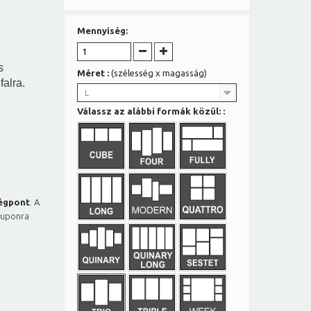
Mennyiség:
s
Méret :
(szélesség x magasság)
falra.
L
Válassz az alábbi formák közül: :
égpont
. A
kuponra