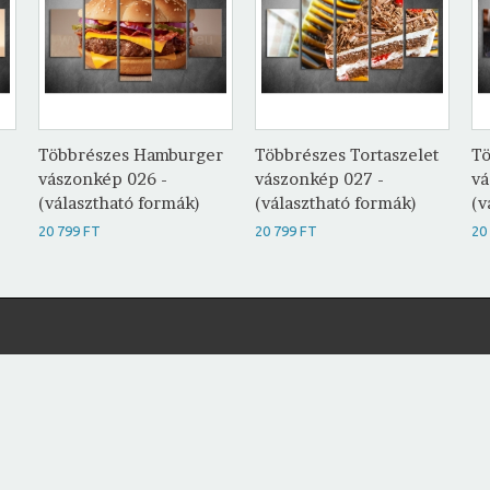
Többrészes Hamburger
Többrészes Tortaszelet
Tö
vászonkép 026 -
vászonkép 027 -
vá
(választható formák)
(választható formák)
(v
20 799 FT
20 799 FT
20