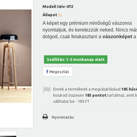
Modell
téiv-072
Állapot
Új
A képet egy prémium minőségű vászonra
nyomtatjuk, és keretezzük neked. Nincs má
dolgod, csak felakasztani a
vászonképet
a 
Szállítás: 1-2 munkanap alatt
Megosztás
Ennek a terméknek a megvásárlásával
185
hűs
kosárad összesen
185
pontot
tartalmaz, amit 
válthatsz be -
185 FT
.
Nyomtatás