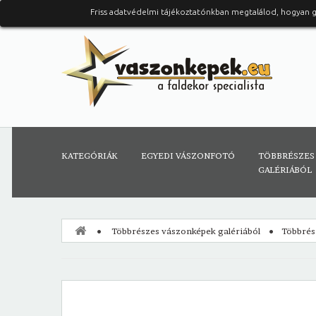
Friss adatvédelmi tájékoztatónkban megtalálod, hogyan 
KATEGÓRIÁK
EGYEDI VÁSZONFOTÓ
TÖBBRÉSZES
GALÉRIÁBÓL
Többrészes vászonképek galériából
Többrész