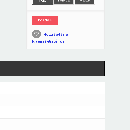
KOSÁRBA
Hozzáadás a
kívánságlistához