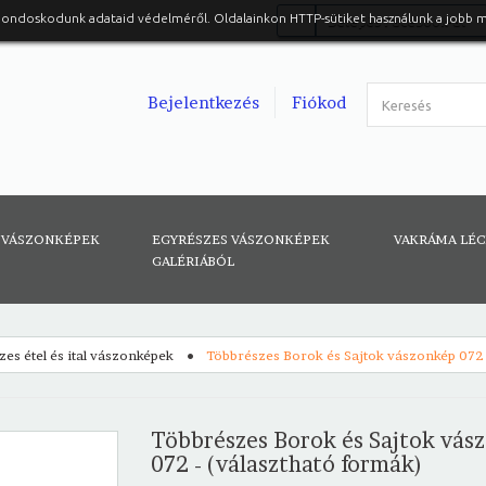
gondoskodunk adataid védelméről. Oldalainkon HTTP-sütiket használunk a jobb 
Belépés Facebook-al
Bejelentkezés
Fiókod
 VÁSZONKÉPEK
EGYRÉSZES VÁSZONKÉPEK
VAKRÁMA LÉ
GALÉRIÁBÓL
es étel és ital vászonképek
Többrészes Borok és Sajtok vászonkép 072 
Többrészes Borok és Sajtok vás
072 - (választható formák)