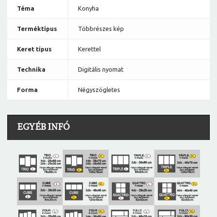
Téma
Konyha
Terméktípus
Többrészes kép
Keret típus
Kerettel
Technika
Digitális nyomat
Forma
Négyszögletes
EGYÉB INFÓ