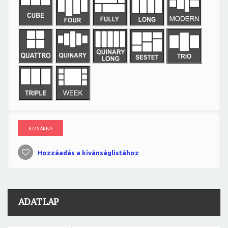
KOSÁRBA
Hozzáadás a kívánságlistához
ADATLAP