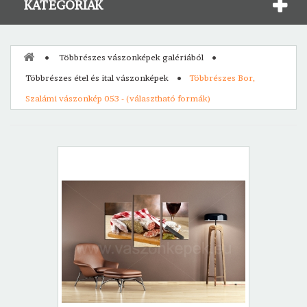
KATEGÓRIÁK
Többrészes vászonképek galériából
Többrészes étel és ital vászonképek
Többrészes Bor,
Szalámi vászonkép 053 - (választható formák)