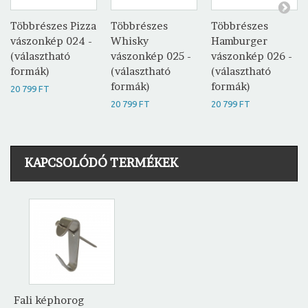
Többrészes Pizza
Többrészes
Többrészes
vászonkép 024 -
Whisky
Hamburger
(választható
vászonkép 025 -
vászonkép 026 -
formák)
(választható
(választható
formák)
formák)
20 799 FT
20 799 FT
20 799 FT
KAPCSOLÓDÓ TERMÉKEK
Fali képhorog