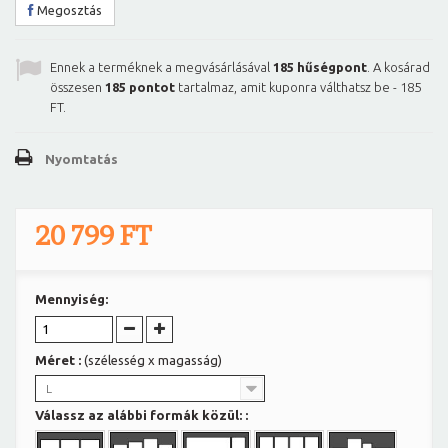
Megosztás
Ennek a terméknek a megvásárlásával
185
hűségpont
. A kosárad
összesen
185
pontot
tartalmaz, amit kuponra válthatsz be -
185
FT
.
Nyomtatás
20 799 FT
Mennyiség:
Méret :
(szélesség x magasság)
L
Válassz az alábbi formák közül: :