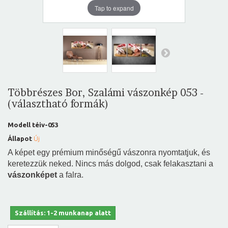
Tap to expand
Többrészes Bor, Szalámi vászonkép 053 -
(választható formák)
Modell
téiv-053
Állapot
Új
A képet egy prémium minőségű vászonra nyomtatjuk, és
keretezzük neked. Nincs más dolgod, csak felakasztani a
vászonképet
a falra.
Szállítás: 1-2 munkanap alatt