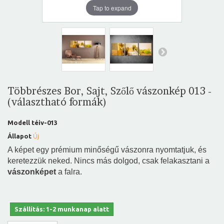
Tap to expand
Többrészes Bor, Sajt, Szőlő vászonkép 013 -
(választható formák)
Modell
téiv-013
Állapot
Új
A képet egy prémium minőségű vászonra nyomtatjuk, és
keretezzük neked. Nincs más dolgod, csak felakasztani a
vászonképet
a falra.
Szállítás: 1-2 munkanap alatt