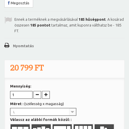
Megosztás
Ennek a terméknek a megvásárlásával
185
hűségpont
. A kosárad
összesen
185
pontot
tartalmaz, amit kuponra válthatsz be -
185
FT
.
Nyomtatás
20 799 FT
Mennyiség:
Méret :
(szélesség x magasság)
L
Válassz az alábbi formák közül: :