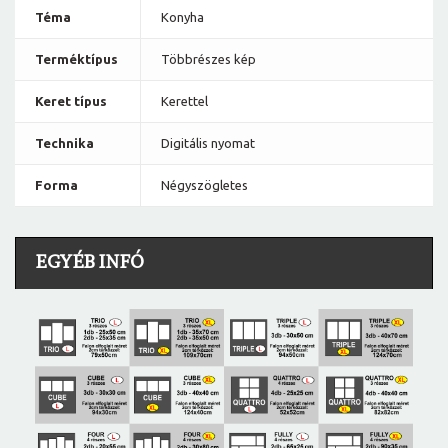
Téma
Konyha
Terméktípus
Többrészes kép
Keret típus
Kerettel
Technika
Digitális nyomat
Forma
Négyszögletes
EGYÉB INFÓ