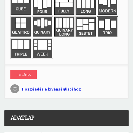
KOSÁRBA
Hozzáadás a kívánságlistához
ADATLAP