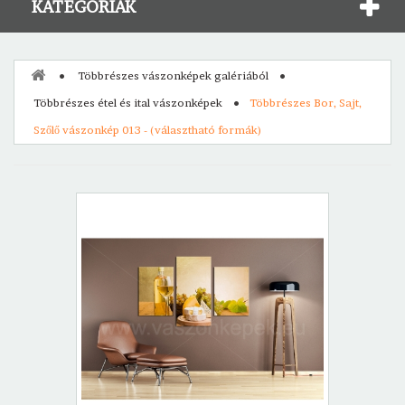
KATEGÓRIÁK
Többrészes vászonképek galériából
Többrészes étel és ital vászonképek
Többrészes Bor, Sajt,
Szőlő vászonkép 013 - (választható formák)