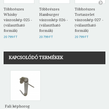
Többrészes
Többrészes
Többrészes
Whisky
Hamburger
Tortaszelet
vászonkép 025 -
vászonkép 026 -
vászonkép 027 -
(választható
(választható
(választható
formák)
formák)
formák)
20 799 FT
20 799 FT
20 799 FT
KAPCSOLÓDÓ TERMÉKEK
Fali képhorog