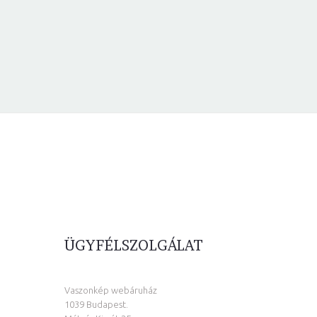
ÜGYFÉLSZOLGÁLAT
Vaszonkép webáruház
1039 Budapest.