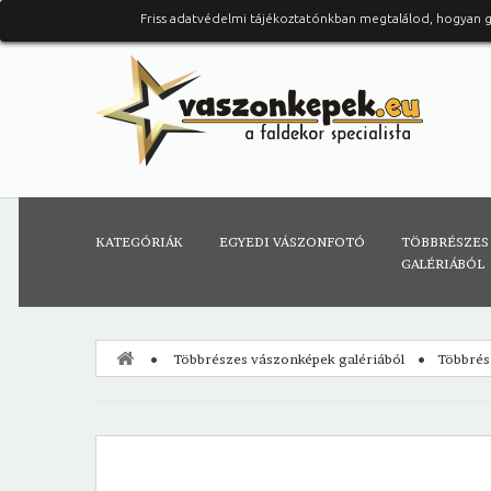
Friss adatvédelmi tájékoztatónkban megtalálod, hogyan 
KATEGÓRIÁK
EGYEDI VÁSZONFOTÓ
TÖBBRÉSZES
GALÉRIÁBÓL
Többrészes vászonképek galériából
Többrész