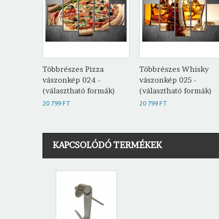
Többrészes Pizza
Többrészes Whisky
vászonkép 024 -
vászonkép 025 -
(választható formák)
(választható formák)
20 799 FT
20 799 FT
KAPCSOLÓDÓ TERMÉKEK