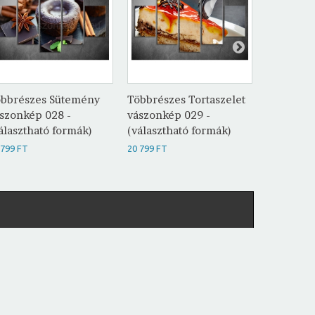
bbrészes Sütemény
Többrészes Tortaszelet
Többrész
szonkép 028 -
vászonkép 029 -
vászonké
álasztható formák)
(választható formák)
(választh
 799 FT
20 799 FT
20 799 FT