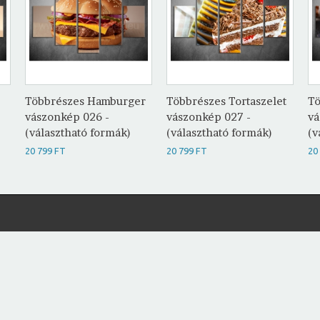
Többrészes Hamburger
Többrészes Tortaszelet
Tö
vászonkép 026 -
vászonkép 027 -
vá
(választható formák)
(választható formák)
(v
20 799 FT
20 799 FT
20