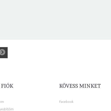
 FIÓK
KÖVESS MINKET
eim
Facebook
yesbítőim