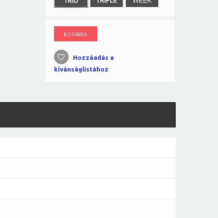
KOSÁRBA
Hozzáadás a
kívánságlistához