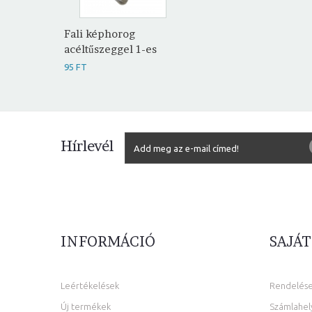
Fali képhorog
acéltűszeggel 1-es
95 FT
Hírlevél
INFORMÁCIÓ
SAJÁT
Leértékelések
Rendelés
Új termékek
Számlahel