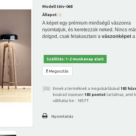
Modell
téiv-068
Állapot
Új
A képet egy prémium minőségű vászonra
nyomtatjuk, és keretezzük neked. Nincs má
dolgod, csak felakasztani a
vászonképet
a 
Szállítás: 1-2 munkanap alatt
Megosztás
Ennek a terméknek a megvásárlásával
185
hűs
kosárad összesen
185
pontot
tartalmaz, amit 
válthatsz be -
185 FT
.
Nyomtatás