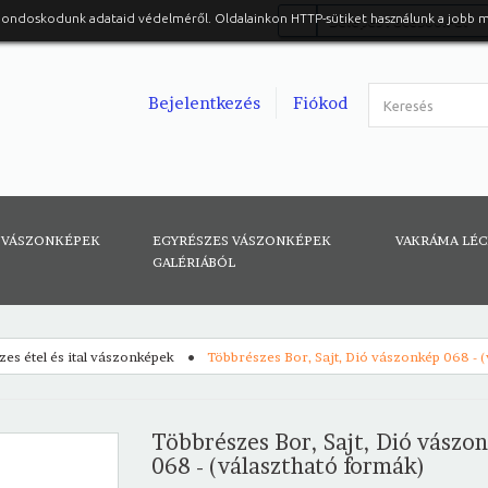
gondoskodunk adataid védelméről. Oldalainkon HTTP-sütiket használunk a jobb 
Belépés Facebook-al
Bejelentkezés
Fiókod
 VÁSZONKÉPEK
EGYRÉSZES VÁSZONKÉPEK
VAKRÁMA LÉ
GALÉRIÁBÓL
es étel és ital vászonképek
Többrészes Bor, Sajt, Dió vászonkép 068 - 
Többrészes Bor, Sajt, Dió vászo
068 - (választható formák)