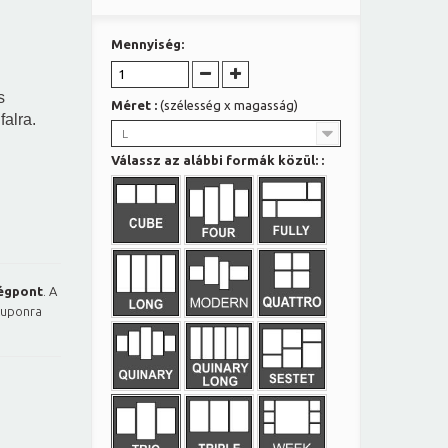
Mennyiség:
s
Méret :
(szélesség x magasság)
falra.
L
Válassz az alábbi formák közül: :
égpont
. A
kuponra