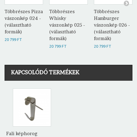
Többrészes Pizza
Többrészes
Többrészes
vászonkép 024 -
Whisky
Hamburger
(választható
vászonkép 025 -
vászonkép 026 -
formák)
(választható
(választható
formák)
formák)
20 799 FT
20 799 FT
20 799 FT
KAPCSOLÓDÓ TERMÉKEK
Fali képhorog