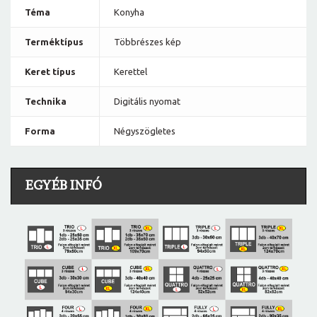
Téma
Konyha
Terméktípus
Többrészes kép
Keret típus
Kerettel
Technika
Digitális nyomat
Forma
Négyszögletes
EGYÉB INFÓ