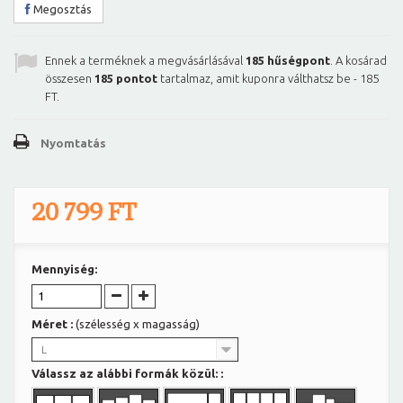
Megosztás
Ennek a terméknek a megvásárlásával
185
hűségpont
. A kosárad
összesen
185
pontot
tartalmaz, amit kuponra válthatsz be -
185
FT
.
Nyomtatás
20 799 FT
Mennyiség:
Méret :
(szélesség x magasság)
L
Válassz az alábbi formák közül: :