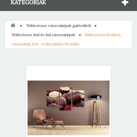
KATEGÓRIÁK
Többrészes vászonképek galériából
Többrészes étel és ital vászonképek
Többrészes Bonbon
vászonkép 056 - (választható formák)