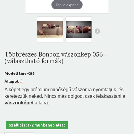
Tap to expand
Többrészes Bonbon vászonkép 056 -
(választható formák)
Modell
téiv-056
Állapot
Új
A képet egy prémium minőségű vászonra nyomtatjuk, és
keretezzük neked. Nincs más dolgod, csak felakasztani a
vászonképet
a falra.
Szállítás: 1-2 munkanap alatt