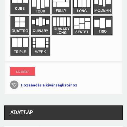
KOSÁRBA
Hozzáadás a kívánságlistához
ADATLAP