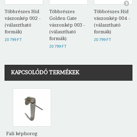
Többrészes Híd
Többrészes
Többrészes Híd
vászonkép 002 -
Golden Gate
vászonkép 004 -
(választható
vászonkép 003 -
(választható
formák)
(választható
formák)
formák)
20 799 FT
20 799 FT
20 799 FT
KAPCSOLÓDÓ TERMÉKEK
Fali képhorog