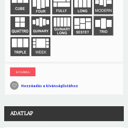
KOSÁRBA
Hozzáadás a kívánságlistához
ADATLAP