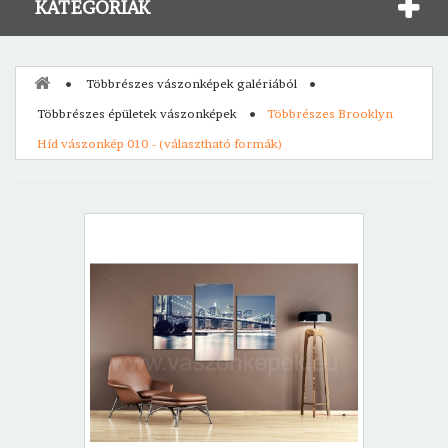
KATEGÓRIÁK
Többrészes vászonképek galériából
Többrészes épületek vászonképek
Többrészes Brooklyn
Híd vászonkép 010 - (választható formák)