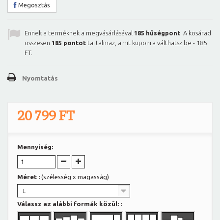
Megosztás
Ennek a terméknek a megvásárlásával
185
hűségpont
. A kosárad
összesen
185
pontot
tartalmaz, amit kuponra válthatsz be -
185
FT
.
Nyomtatás
20 799 FT
Mennyiség:
Méret :
(szélesség x magasság)
L
Válassz az alábbi formák közül: :