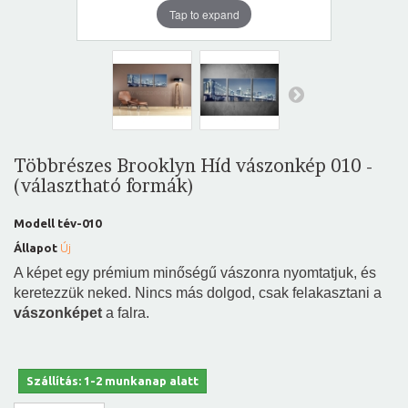
Tap to expand
Többrészes Brooklyn Híd vászonkép 010 -
(választható formák)
Modell
tév-010
Állapot
Új
A képet egy prémium minőségű vászonra nyomtatjuk, és
keretezzük neked. Nincs más dolgod, csak felakasztani a
vászonképet
a falra.
Szállítás: 1-2 munkanap alatt