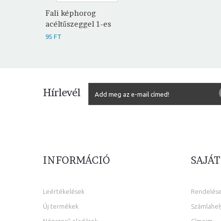
Fali képhorog
acéltűszeggel 1-es
95 FT
Hírlevél
INFORMÁCIÓ
SAJÁT
Leértékelések
Rendelés
Új termékek
Számlahel