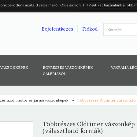
gondoskodunk adataid védelméről. Oldalainkon HTTP-sütiket használunk a jobb 
Belépés Facebook-al
Bejelentkezés
Fiókod
 VÁSZONKÉPEK
EGYRÉSZES VÁSZONKÉPEK
VAKRÁMA LÉ
GALÉRIÁBÓL
zes autó, motor és jármű vászonképek
Többrészes Oldtimer vászonkép 
Többrészes Oldtimer vászonkép 
(választható formák)