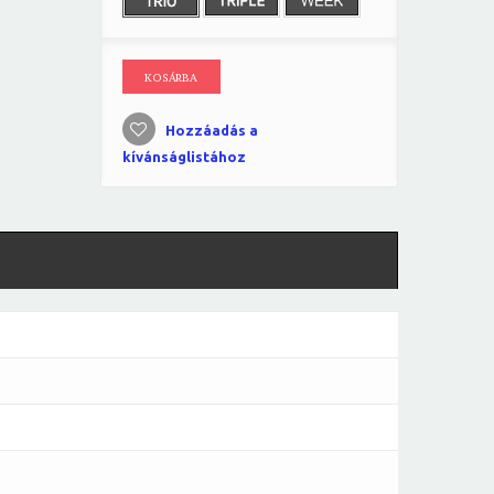
KOSÁRBA
Hozzáadás a
kívánságlistához