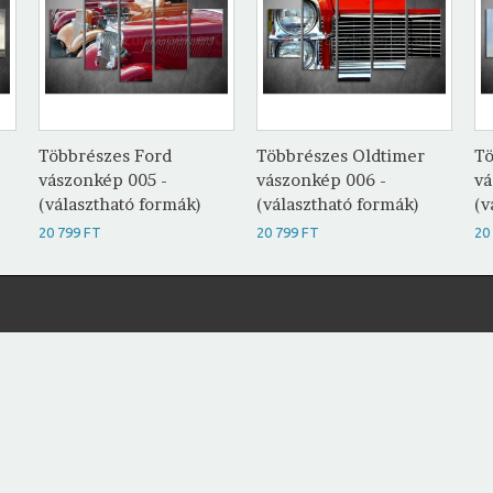
Többrészes Ford
Többrészes Oldtimer
Tö
vászonkép 005 -
vászonkép 006 -
vá
(választható formák)
(választható formák)
(v
20 799 FT
20 799 FT
20