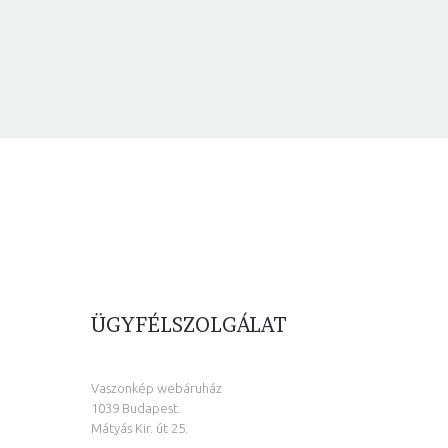
ÜGYFÉLSZOLGÁLAT
Vaszonkép webáruház
1039 Budapest.
Mátyás Kir. út 25.