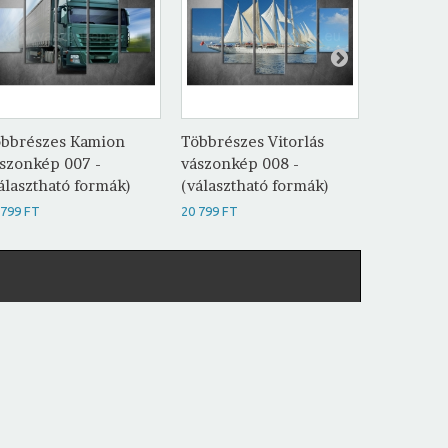
bbrészes Kamion
Többrészes Vitorlás
Többrész
szonkép 007 -
vászonkép 008 -
vászonké
álasztható formák)
(választható formák)
(választh
 799 FT
20 799 FT
20 799 FT