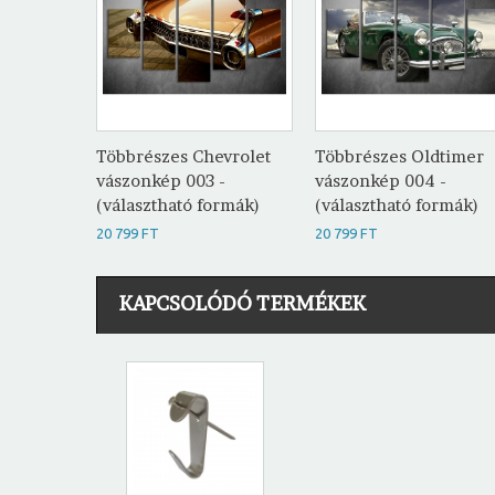
Többrészes Chevrolet
Többrészes Oldtimer
vászonkép 003 -
vászonkép 004 -
(választható formák)
(választható formák)
20 799 FT
20 799 FT
KAPCSOLÓDÓ TERMÉKEK