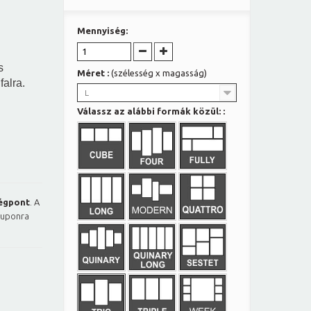
Mennyiség:
s
Méret :
(szélesség x magasság)
falra.
L
Válassz az alábbi formák közül: :
égpont
. A
kuponra