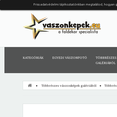
Friss adatvédelmi tájékoztatónkban megtalálod, hogyan 
KATEGÓRIÁK
EGYEDI VÁSZONFOTÓ
TÖBBRÉSZES
GALÉRIÁBÓL
Többrészes vászonképek galériából
Többrés