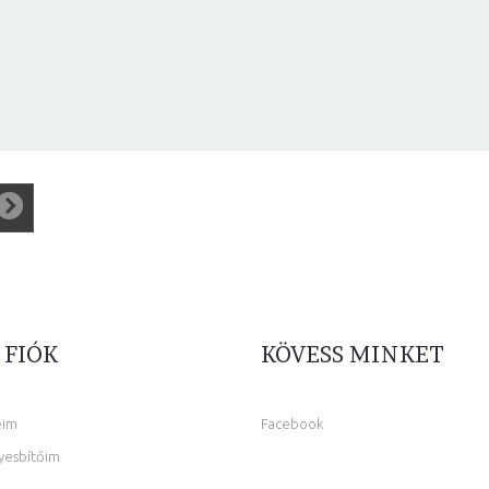
 FIÓK
KÖVESS MINKET
eim
Facebook
yesbítőim