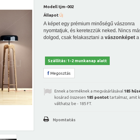
Modell
tjm-002
Állapot
Új
A képet egy prémium minőségű vászonra
nyomtatjuk, és keretezzük neked. Nincs má
dolgod, csak felakasztani a
vászonképet
a 
Szállítás: 1-2 munkanap alatt
Megosztás
Ennek a terméknek a megvásárlásával
185
hűs
kosárad összesen
185
pontot
tartalmaz, amit 
válthatsz be -
185 FT
.
Nyomtatás