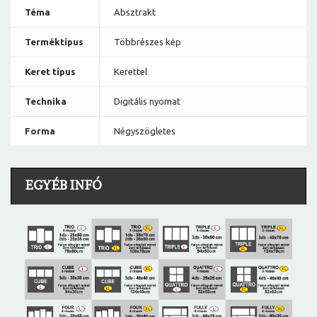
Téma
Absztrakt
Terméktípus
Többrészes kép
Keret típus
Kerettel
Technika
Digitális nyomat
Forma
Négyszögletes
EGYÉB INFÓ