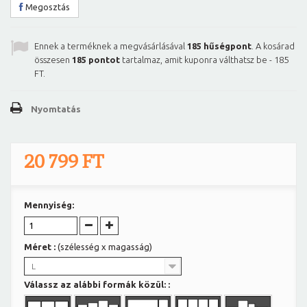
Megosztás
Ennek a terméknek a megvásárlásával
185
hűségpont
. A kosárad
összesen
185
pontot
tartalmaz, amit kuponra válthatsz be -
185
FT
.
Nyomtatás
20 799 FT
Mennyiség:
Méret :
(szélesség x magasság)
L
Válassz az alábbi formák közül: :