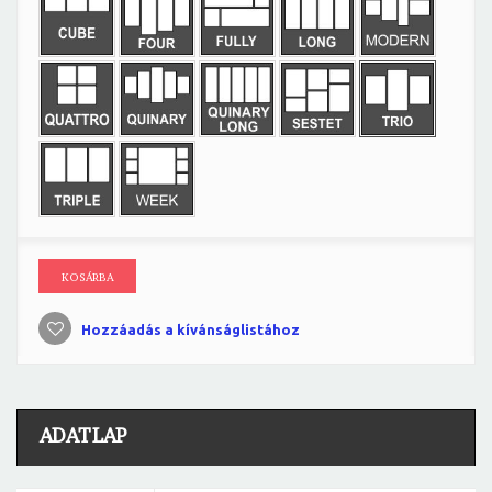
KOSÁRBA
Hozzáadás a kívánságlistához
ADATLAP