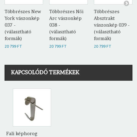
Többrészes New
Többrészes Női
Többrészes
York vászonkép
Arc vászonkép
Absztrakt
037 -
038 -
vászonkép 039 -
(választható
(választható
(választható
formák)
formák)
formák)
20 799 FT
20 799 FT
20 799 FT
KAPCSOLÓDÓ TERMÉKEK
Fali képhorog