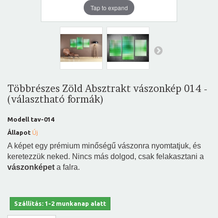
Tap to expand
Többrészes Zöld Absztrakt vászonkép 014 -
(választható formák)
Modell
tav-014
Állapot
Új
A képet egy prémium minőségű vászonra nyomtatjuk, és
keretezzük neked. Nincs más dolgod, csak felakasztani a
vászonképet
a falra.
Szállítás: 1-2 munkanap alatt