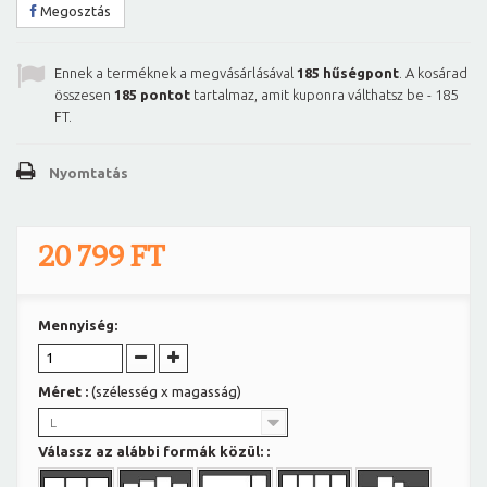
Megosztás
Ennek a terméknek a megvásárlásával
185
hűségpont
. A kosárad
összesen
185
pontot
tartalmaz, amit kuponra válthatsz be -
185
FT
.
Nyomtatás
20 799 FT
Mennyiség:
Méret :
(szélesség x magasság)
L
Válassz az alábbi formák közül: :