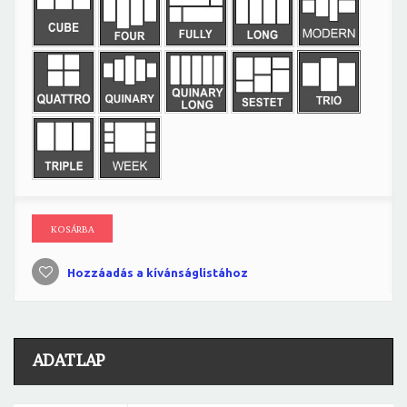
KOSÁRBA
Hozzáadás a kívánságlistához
ADATLAP