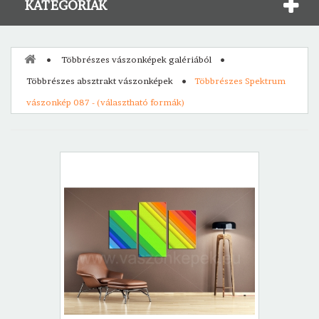
KATEGÓRIÁK
Többrészes vászonképek galériából
Többrészes absztrakt vászonképek
Többrészes Spektrum
vászonkép 087 - (választható formák)