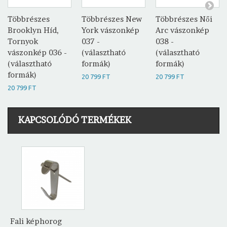
Többrészes
Többrészes New
Többrészes Női
Brooklyn Híd,
York vászonkép
Arc vászonkép
Tornyok
037 -
038 -
vászonkép 036 -
(választható
(választható
(választható
formák)
formák)
formák)
20 799 FT
20 799 FT
20 799 FT
KAPCSOLÓDÓ TERMÉKEK
Fali képhorog