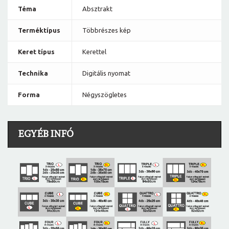
Téma
Absztrakt
Terméktípus
Többrészes kép
Keret típus
Kerettel
Technika
Digitális nyomat
Forma
Négyszögletes
EGYÉB INFÓ