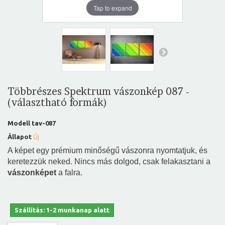
Tap to expand
Többrészes Spektrum vászonkép 087 -
(választható formák)
Modell
tav-087
Állapot
Új
A képet egy prémium minőségű vászonra nyomtatjuk, és
keretezzük neked. Nincs más dolgod, csak felakasztani a
vászonképet
a falra.
Szállítás: 1-2 munkanap alatt