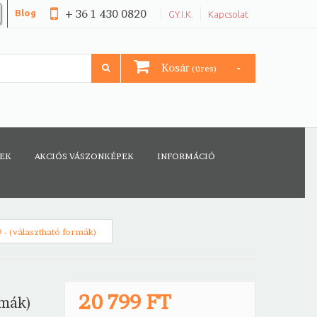
+ 36 1 430 0820
Blog
GY.I.K.
Kapcsolat
Kosár
(üres)
CEK
AKCIÓS VÁSZONKÉPEK
INFORMÁCIÓ
 - (választható formák)
20 799 FT
rmák)