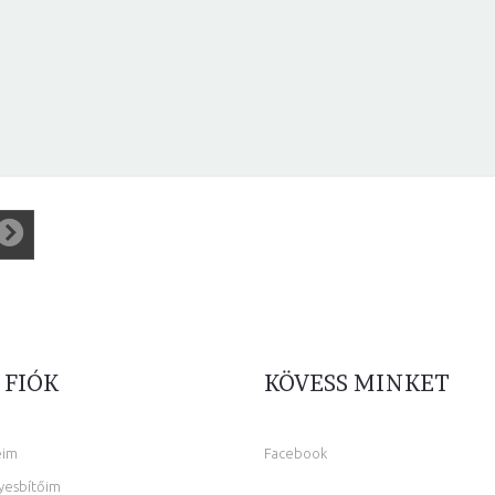
 FIÓK
KÖVESS MINKET
eim
Facebook
yesbítőim