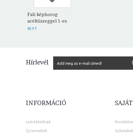
Fali képhorog
acéltűszeggel 1-es
95 FT
Hírlevél
INFORMÁCIÓ
SAJÁT
Leértékelések
Rendelés
Új termékek
Számlahel