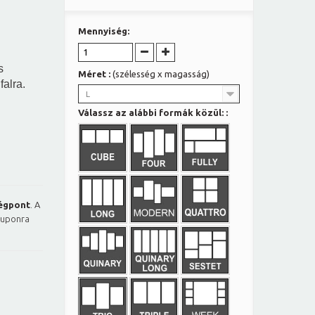
Mennyiség:
s
Méret :
(szélesség x magasság)
falra.
L
Válassz az alábbi formák közül: :
égpont
. A
kuponra