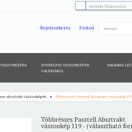
Belépés Facebook-al
Bejelentkezés
Fiókod
 VÁSZONKÉPEK
EGYRÉSZES VÁSZONKÉPEK
VAKRÁMA LÉ
GALÉRIÁBÓL
zes absztrakt vászonképek
Többrészes Pasztell Absztrakt vászonkép 119
Többrészes Pasztell Absztrakt
vászonkép 119 - (választható fo