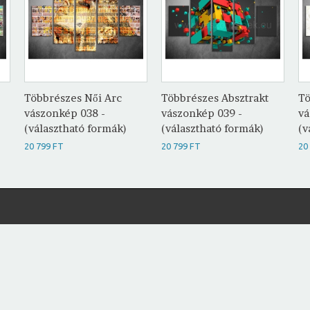
Többrészes Női Arc
Többrészes Absztrakt
Tö
vászonkép 038 -
vászonkép 039 -
vá
(választható formák)
(választható formák)
(v
20 799 FT
20 799 FT
20