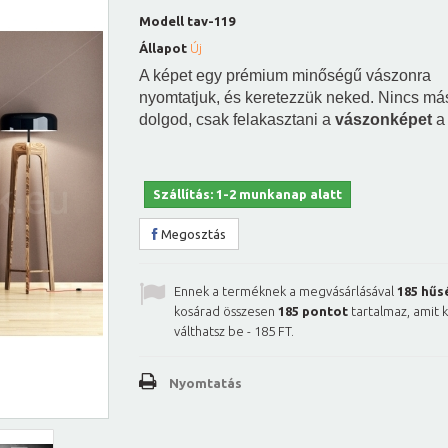
Modell
tav-119
Állapot
Új
A képet egy prémium minőségű vászonra
nyomtatjuk, és keretezzük neked. Nincs má
dolgod, csak felakasztani a
vászonképet
a 
Szállítás: 1-2 munkanap alatt
Megosztás
Ennek a terméknek a megvásárlásával
185
hűs
kosárad összesen
185
pontot
tartalmaz, amit 
válthatsz be -
185 FT
.
Nyomtatás