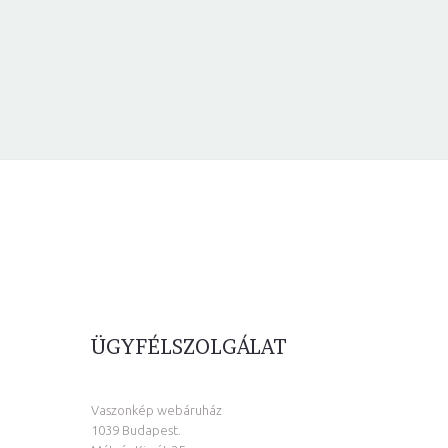
ÜGYFÉLSZOLGÁLAT
Vaszonkép webáruház
1039 Budapest.