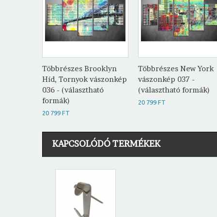
Többrészes Brooklyn
Többrészes New York
Híd, Tornyok vászonkép
vászonkép 037 -
036 - (választható
(választható formák)
formák)
20 799 FT
20 799 FT
KAPCSOLÓDÓ TERMÉKEK