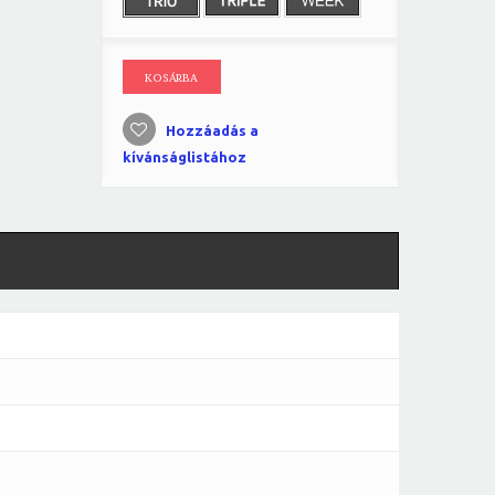
KOSÁRBA
Hozzáadás a
kívánságlistához