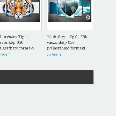
bbrészes Tigris
Többrészes Ég és Föld
Többrész
szonkép 050 -
vászonkép 056 -
vászonké
álasztható formák)
(választható formák)
(választh
 799 FT
20 799 FT
20 799 FT