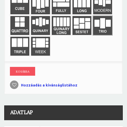
KOSÁRBA
Hozzáadás a kívánságlistához
ADATLAP