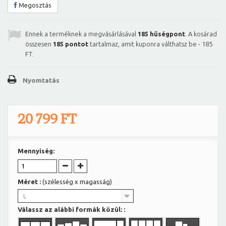
Megosztás
Ennek a terméknek a megvásárlásával
185
hűségpont
. A kosárad
összesen
185
pontot
tartalmaz, amit kuponra válthatsz be -
185
FT
.
Nyomtatás
20 799 FT
Mennyiség:
Méret :
(szélesség x magasság)
L
Válassz az alábbi formák közül: :