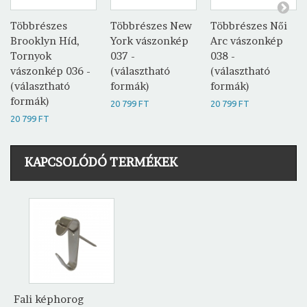
Többrészes
Többrészes New
Többrészes Női
Brooklyn Híd,
York vászonkép
Arc vászonkép
Tornyok
037 -
038 -
vászonkép 036 -
(választható
(választható
(választható
formák)
formák)
formák)
20 799 FT
20 799 FT
20 799 FT
KAPCSOLÓDÓ TERMÉKEK
Fali képhorog