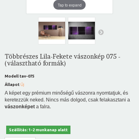
Tap to expand
Többrészes Lila-Fekete vászonkép 075 -
(választható formák)
Modell
tav-075
Állapot
Új
A képet egy prémium minőségű vászonra nyomtatjuk, és
keretezzük neked. Nincs más dolgod, csak felakasztani a
vászonképet
a falra.
Szállítás: 1-2 munkanap alatt