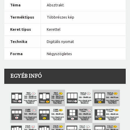
Téma
Absztrakt
Terméktípus
Többrészes kép
Keret típus
Kerettel
Technika
Digitális nyomat
Forma
Négyszögletes
EGYÉB INFÓ