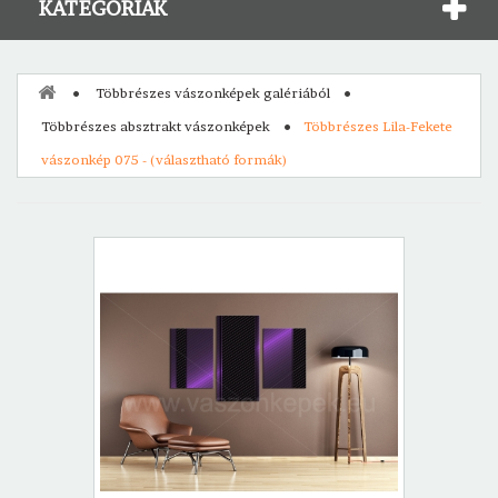
KATEGÓRIÁK
Többrészes vászonképek galériából
Többrészes absztrakt vászonképek
Többrészes Lila-Fekete
vászonkép 075 - (választható formák)