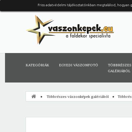
Friss adatvédelmi tájékoztatónkban megtalálod, hogyan 
KATEGÓRIÁK
EGYEDI VÁSZONFOTÓ
TÖBBRÉSZES
GALÉRIÁBÓL
Többrészes vászonképek galériából
Többrés