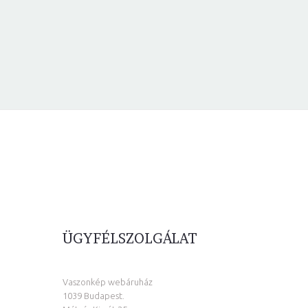
ÜGYFÉLSZOLGÁLAT
Vaszonkép webáruház
1039 Budapest.