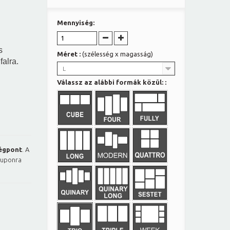
Mennyiség:
s
Méret :
(szélesség x magasság)
falra.
L
Válassz az alábbi formák közül: :
égpont
. A
kuponra