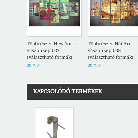
Többrészes New York
Többrészes Női Arc
vászonkép 037 -
vászonkép 038 -
(választható formák)
(választható formák)
20 799 FT
20 799 FT
KAPCSOLÓDÓ TERMÉKEK