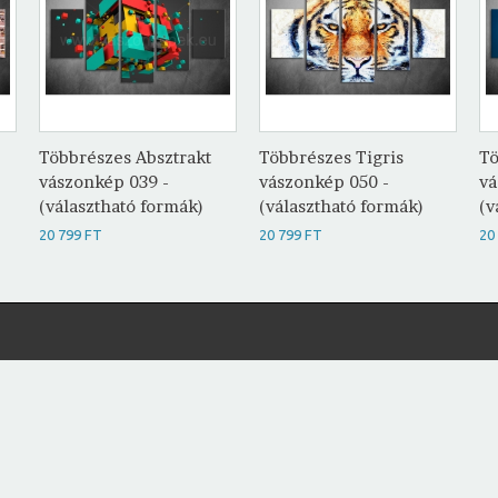
Többrészes Absztrakt
Többrészes Tigris
Tö
vászonkép 039 -
vászonkép 050 -
vá
(választható formák)
(választható formák)
(v
20 799 FT
20 799 FT
20