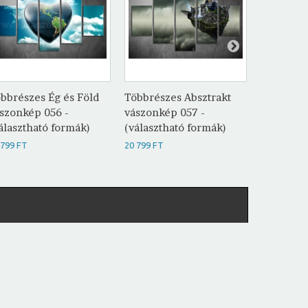
bbrészes Ég és Föld
Többrészes Absztrakt
Többrész
szonkép 056 -
vászonkép 057 -
vászonké
álasztható formák)
(választható formák)
(választh
 799 FT
20 799 FT
20 799 FT