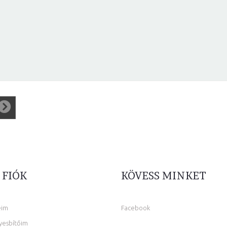
 FIÓK
KÖVESS MINKET
eim
Facebook
yesbítőim