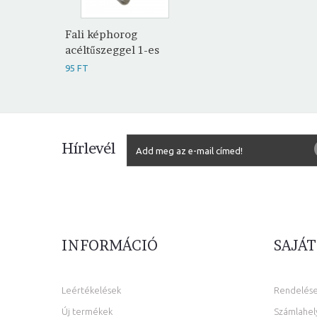
Fali képhorog
acéltűszeggel 1-es
95 FT
Hírlevél
INFORMÁCIÓ
SAJÁT
Leértékelések
Rendelés
Új termékek
Számlahel