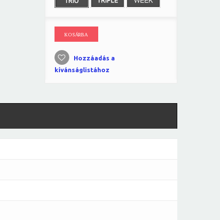
KOSÁRBA
Hozzáadás a
kívánságlistához