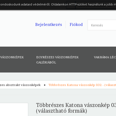
gondoskodunk adataid védelméről. Oldalainkon HTTP-sütiket használunk a jobb 
Belépés Facebook-al
Bejelentkezés
Fiókod
 VÁSZONKÉPEK
EGYRÉSZES VÁSZONKÉPEK
VAKRÁMA LÉ
GALÉRIÁBÓL
zes absztrakt vászonképek
Többrészes Katona vászonkép 032 - (válasz
Többrészes Katona vászonkép 03
(választható formák)