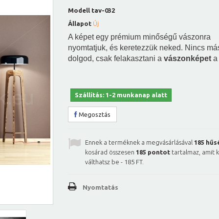
Modell
tav-032
Állapot
Új
A képet egy prémium minőségű vászonra
nyomtatjuk, és keretezzük neked. Nincs má
dolgod, csak felakasztani a
vászonképet
a 
Szállítás: 1-2 munkanap alatt
Megosztás
Ennek a terméknek a megvásárlásával
185
hűs
kosárad összesen
185
pontot
tartalmaz, amit 
válthatsz be -
185 FT
.
Nyomtatás