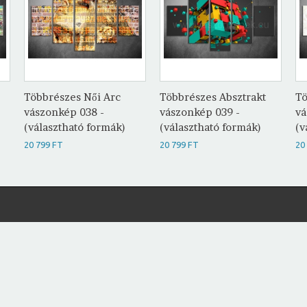
Többrészes Női Arc
Többrészes Absztrakt
Tö
vászonkép 038 -
vászonkép 039 -
vá
(választható formák)
(választható formák)
(v
20 799 FT
20 799 FT
20