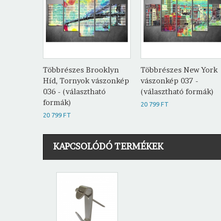
Többrészes Brooklyn
Többrészes New York
Híd, Tornyok vászonkép
vászonkép 037 -
036 - (választható
(választható formák)
formák)
20 799 FT
20 799 FT
KAPCSOLÓDÓ TERMÉKEK