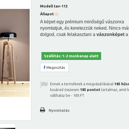
Modell
tav-113
Állapot
Új
A képet egy prémium minőségű vászonra
nyomtatjuk, és keretezzük neked. Nincs má
dolgod, csak felakasztani a
vászonképet
a 
Szállítás: 1-2 munkanap alatt
Megosztás
Ennek a terméknek a megvásárlásával
185
hűs
kosárad összesen
185
pontot
tartalmaz, amit 
válthatsz be -
185 FT
.
Nyomtatás