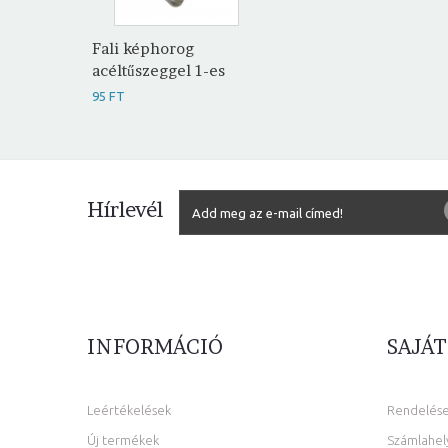
Fali képhorog
acéltűszeggel 1-es
95 FT
Hírlevél
INFORMÁCIÓ
SAJÁT
Leértékelések
Rendelés
Új termékek
Számlahel