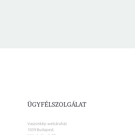
ÜGYFÉLSZOLGÁLAT
Vaszonkép webáruház
1039 Budapest.