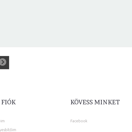
 FIÓK
KÖVESS MINKET
eim
Facebook
yesbítőim