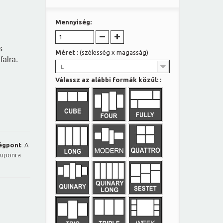
Mennyiség:
s
Méret :
(szélesség x magasság)
falra.
L
Válassz az alábbi formák közül: :
égpont
. A
kuponra