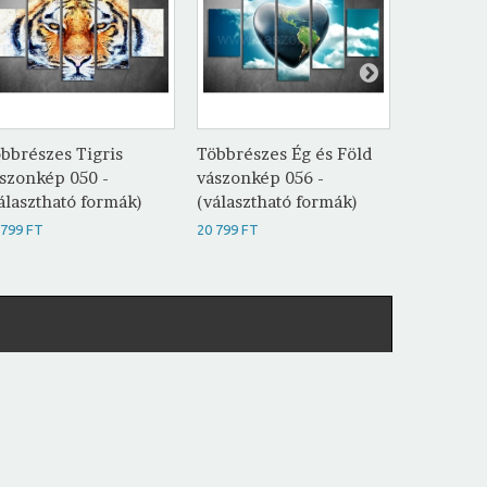
bbrészes Tigris
Többrészes Ég és Föld
Többrész
szonkép 050 -
vászonkép 056 -
vászonké
álasztható formák)
(választható formák)
(választh
 799 FT
20 799 FT
20 799 FT