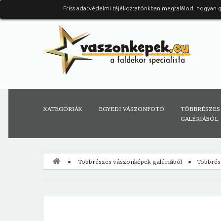
Friss adatvédelmi tájékoztatónkban megtalálod, hogyan 
KATEGÓRIÁK
EGYEDI VÁSZONFOTÓ
TÖBBRÉSZES
GALÉRIÁBÓL
Többrészes vászonképek galériából
Többrés