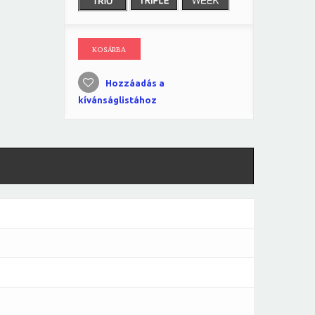
KOSÁRBA
Hozzáadás a
kívánságlistához