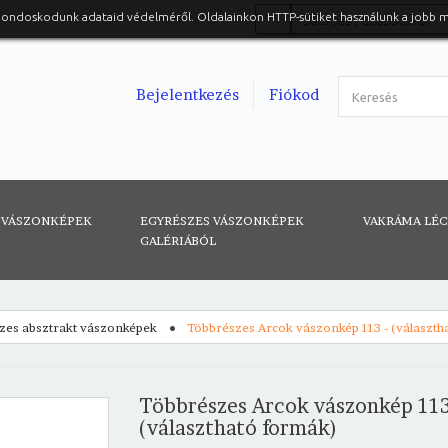
gondoskodunk adataid védelméről. Oldalainkon HTTP-sütiket használunk a jobb 
Belépés Facebook-al
Bejelentkezés
Fiókod
 VÁSZONKÉPEK
EGYRÉSZES VÁSZONKÉPEK
VAKRÁMA LÉ
GALÉRIÁBÓL
zes absztrakt vászonképek
Többrészes Arcok vászonkép 113 - (választh
Többrészes Arcok vászonkép 113
(választható formák)