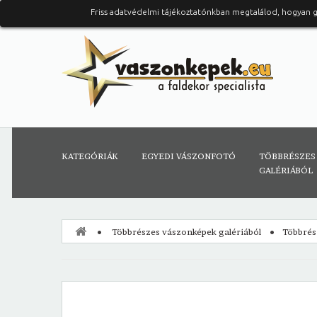
Friss adatvédelmi tájékoztatónkban megtalálod, hogyan 
KATEGÓRIÁK
EGYEDI VÁSZONFOTÓ
TÖBBRÉSZES
GALÉRIÁBÓL
Többrészes vászonképek galériából
Többrés