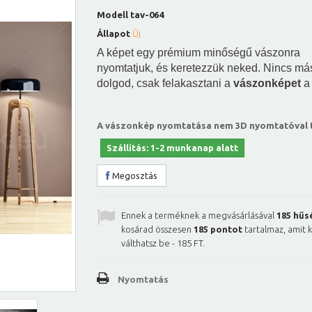
Modell
tav-064
Állapot
Új
A képet egy prémium minőségű vászonra
nyomtatjuk, és keretezzük neked. Nincs má
dolgod, csak felakasztani a
vászonképet
a 
A vászonkép nyomtatása nem 3D nyomtatóval t
Szállítás: 1-2 munkanap alatt
Megosztás
Ennek a terméknek a megvásárlásával
185
hűs
kosárad összesen
185
pontot
tartalmaz, amit 
válthatsz be -
185 FT
.
Nyomtatás