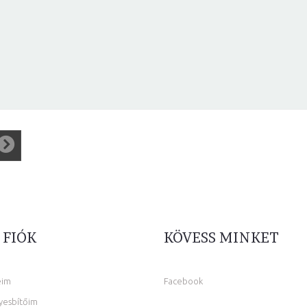
 FIÓK
KÖVESS MINKET
eim
Facebook
yesbítőim