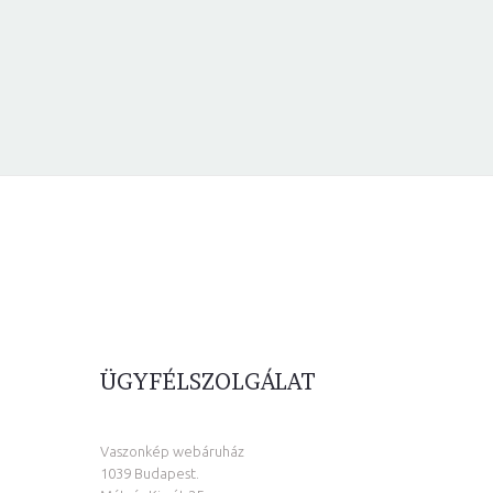
ÜGYFÉLSZOLGÁLAT
Vaszonkép webáruház
1039 Budapest.