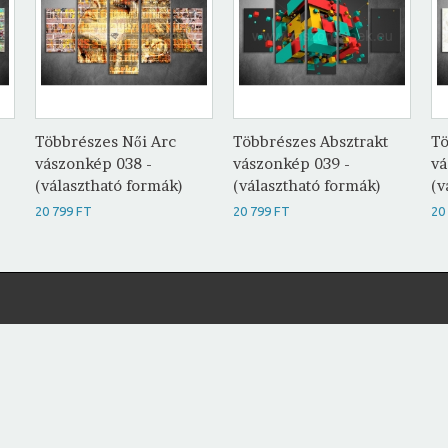
Többrészes Női Arc
Többrészes Absztrakt
Tö
vászonkép 038 -
vászonkép 039 -
vá
(választható formák)
(választható formák)
(v
20 799 FT
20 799 FT
20