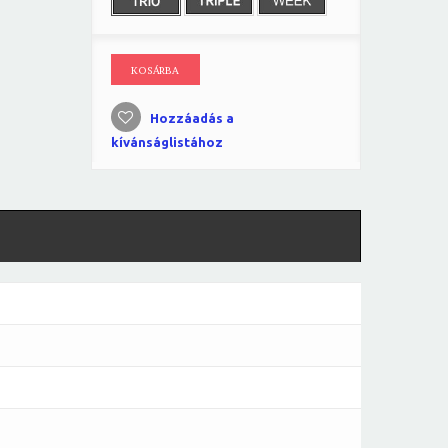
KOSÁRBA
Hozzáadás a
kívánságlistához