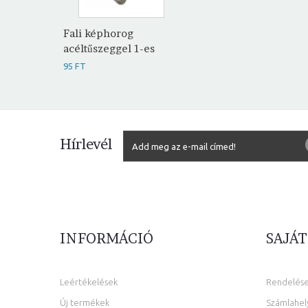
Fali képhorog
acéltűszeggel 1-es
95 FT
Hírlevél
INFORMÁCIÓ
SAJÁT
Leértékelések
Rendelés
Új termékek
Számlahel