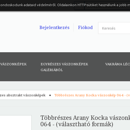
gondoskodunk adataid védelméről. Oldalainkon HTTP-sütiket használunk a jobb 
Belépés Facebook-al
Bejelentkezés
Fiókod
 VÁSZONKÉPEK
EGYRÉSZES VÁSZONKÉPEK
VAKRÁMA LÉ
GALÉRIÁBÓL
zes absztrakt vászonképek
Többrészes Arany Kocka vászonkép 064 - (v
Többrészes Arany Kocka vászon
064 - (választható formák)