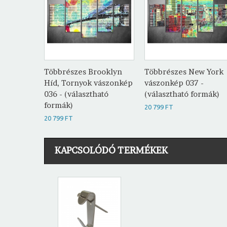
Többrészes Brooklyn
Többrészes New York
Híd, Tornyok vászonkép
vászonkép 037 -
036 - (választható
(választható formák)
formák)
20 799 FT
20 799 FT
KAPCSOLÓDÓ TERMÉKEK