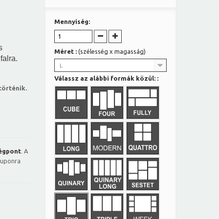
Mennyiség:
s
Méret :
(szélesség x magasság)
falra.
L
Válassz az alábbi formák közül: :
örténik.
égpont
. A
kuponra