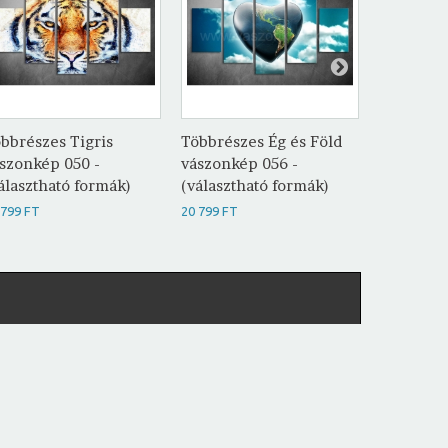
bbrészes Tigris
Többrészes Ég és Föld
Többrész
szonkép 050 -
vászonkép 056 -
vászonké
álasztható formák)
(választható formák)
(választh
 799 FT
20 799 FT
20 799 FT