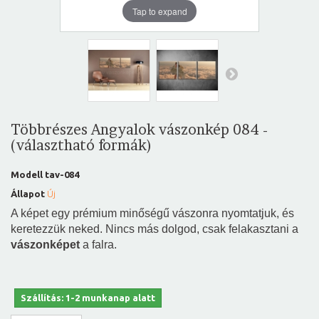
Tap to expand
Többrészes Angyalok vászonkép 084 -
(választható formák)
Modell
tav-084
Állapot
Új
A képet egy prémium minőségű vászonra nyomtatjuk, és
keretezzük neked. Nincs más dolgod, csak felakasztani a
vászonképet
a falra.
Szállítás: 1-2 munkanap alatt