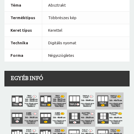
Téma
Absztrakt
Terméktípus
Többrészes kép
Keret típus
Kerettel
Technika
Digitális nyomat
Forma
Négyszögletes
EGYÉB INFÓ