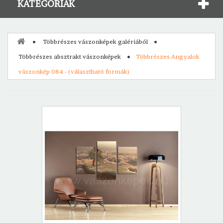
KATEGÓRIÁK
Többrészes vászonképek galériából
Többrészes absztrakt vászonképek
Többrészes Angyalok
vászonkép 084 - (választható formák)