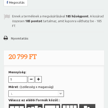
Megosztás
Ennek a terméknek a megvásárlásával
185
hűségpont
. A kosárad
összesen
185
pontot
tartalmaz, amit kuponra válthatsz be -
185
FT
.
Nyomtatás
20 799 FT
Mennyiség:
Méret :
(szélesség x magasság)
L
Válassz az alábbi formák közül: :