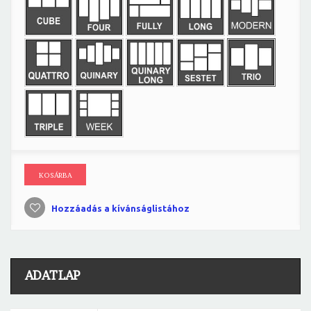
KOSÁRBA
Hozzáadás a kívánságlistához
ADATLAP