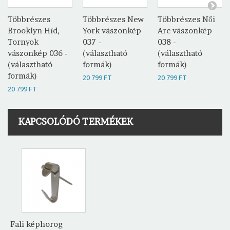
Többrészes
Többrészes New
Többrészes Női
Brooklyn Híd,
York vászonkép
Arc vászonkép
Tornyok
037 -
038 -
vászonkép 036 -
(választható
(választható
(választható
formák)
formák)
formák)
20 799 FT
20 799 FT
20 799 FT
KAPCSOLÓDÓ TERMÉKEK
Fali képhorog