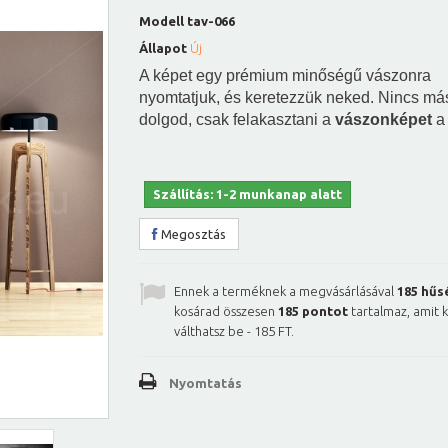
Modell
tav-066
Állapot
Új
A képet egy prémium minőségű vászonra
nyomtatjuk, és keretezzük neked. Nincs má
dolgod, csak felakasztani a
vászonképet
a 
Szállítás: 1-2 munkanap alatt
Megosztás
Ennek a terméknek a megvásárlásával
185
hűs
kosárad összesen
185
pontot
tartalmaz, amit 
válthatsz be -
185 FT
.
Nyomtatás