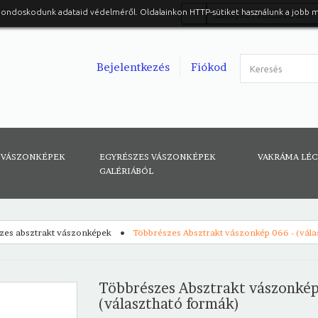
gondoskodunk adataid védelméről. Oldalainkon HTTP-sütiket használunk a jobb 
Belépés Facebook-al
Bejelentkezés
Fiókod
 VÁSZONKÉPEK
EGYRÉSZES VÁSZONKÉPEK
VAKRÁMA LÉ
GALÉRIÁBÓL
zes absztrakt vászonképek
Többrészes Absztrakt vászonkép 066 - (vála
Többrészes Absztrakt vászonkép
(választható formák)