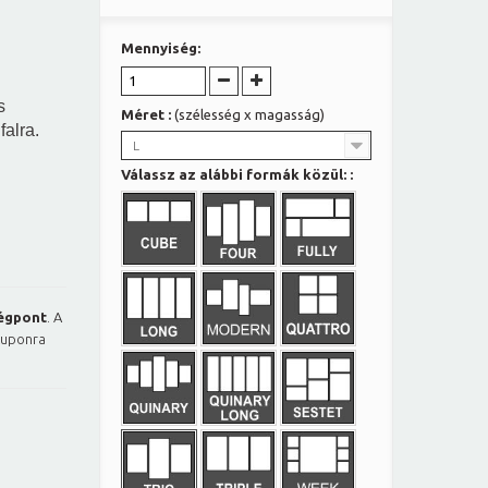
Mennyiség:
s
Méret :
(szélesség x magasság)
falra.
L
Válassz az alábbi formák közül: :
égpont
. A
kuponra