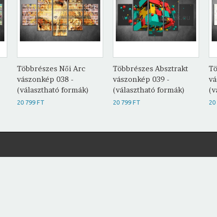
Többrészes Női Arc
Többrészes Absztrakt
Tö
vászonkép 038 -
vászonkép 039 -
vá
(választható formák)
(választható formák)
(v
20 799 FT
20 799 FT
20