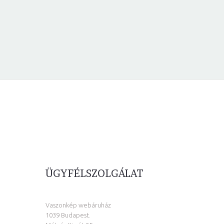
ÜGYFÉLSZOLGÁLAT
Vaszonkép webáruház
1039 Budapest.