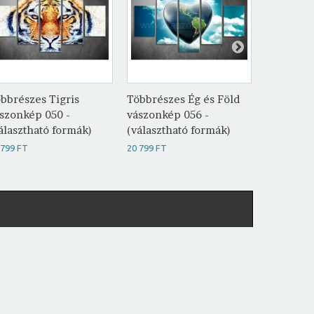
bbrészes Tigris
Többrészes Ég és Föld
Többrész
szonkép 050 -
vászonkép 056 -
vászonké
álasztható formák)
(választható formák)
(választh
 799 FT
20 799 FT
20 799 FT