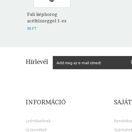
Fali képhorog
acéltűszeggel 1-es
95 FT
Hírlevél
INFORMÁCIÓ
SAJÁT
Leértékelések
Rendelés
Új termékek
Számlahel