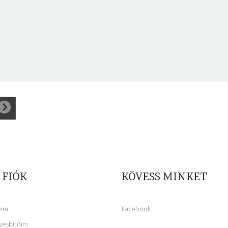
 FIÓK
KÖVESS MINKET
eim
Facebook
yesbítőim