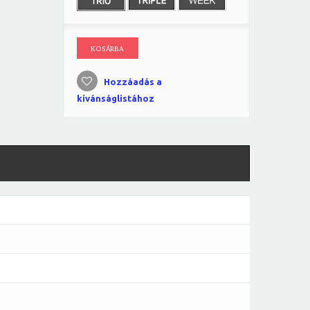
KOSÁRBA
Hozzáadás a
kívánságlistához