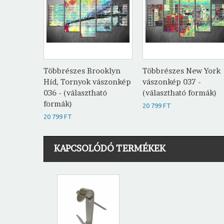
Többrészes Brooklyn
Többrészes New York
Híd, Tornyok vászonkép
vászonkép 037 -
036 - (választható
(választható formák)
formák)
20 799 FT
20 799 FT
KAPCSOLÓDÓ TERMÉKEK