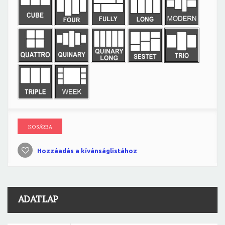
KOSÁRBA
Hozzáadás a kívánságlistához
ADATLAP