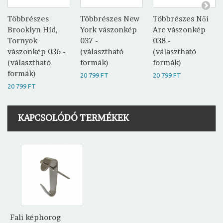
Többrészes
Többrészes New
Többrészes Női
Brooklyn Híd,
York vászonkép
Arc vászonkép
Tornyok
037 -
038 -
vászonkép 036 -
(választható
(választható
(választható
formák)
formák)
formák)
20 799 FT
20 799 FT
20 799 FT
KAPCSOLÓDÓ TERMÉKEK
Fali képhorog