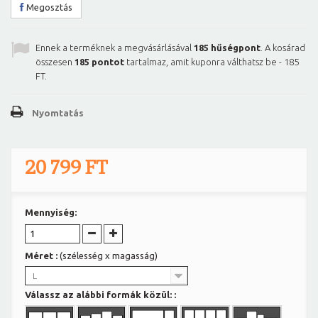
Megosztás
Ennek a terméknek a megvásárlásával
185
hűségpont
. A kosárad
összesen
185
pontot
tartalmaz, amit kuponra válthatsz be -
185
FT
.
Nyomtatás
20 799 FT
Mennyiség:
Méret :
(szélesség x magasság)
L
Válassz az alábbi formák közül: :