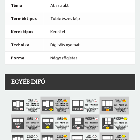
Téma
Absztrakt
Terméktípus
Többrészes kép
Keret típus
Kerettel
Technika
Digitális nyomat
Forma
Négyszögletes
EGYÉB INFÓ