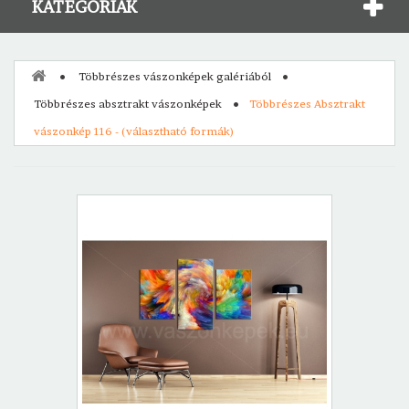
KATEGÓRIÁK
Többrészes vászonképek galériából
Többrészes absztrakt vászonképek
Többrészes Absztrakt
vászonkép 116 - (választható formák)