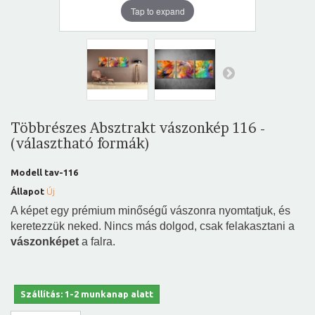
Tap to expand
Többrészes Absztrakt vászonkép 116 -
(választható formák)
Modell
tav-116
Állapot
Új
A képet egy prémium minőségű vászonra nyomtatjuk, és
keretezzük neked. Nincs más dolgod, csak felakasztani a
vászonképet
a falra.
Szállítás: 1-2 munkanap alatt