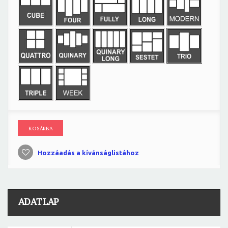
KOSÁRBA
Hozzáadás a kívánságlistához
ADATLAP