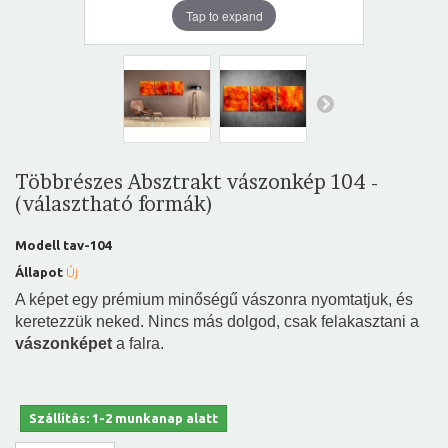
Tap to expand
Többrészes Absztrakt vászonkép 104 -
(választható formák)
Modell
tav-104
Állapot
Új
A képet egy prémium minőségű vászonra nyomtatjuk, és
keretezzük neked. Nincs más dolgod, csak felakasztani a
vászonképet
a falra.
Szállítás: 1-2 munkanap alatt