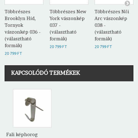
Többrészes
Többrészes New
Többrészes Női
Brooklyn Híd,
York vászonkép
Arc vászonkép
Tornyok
037 -
038 -
vászonkép 036 -
(választható
(választható
(választható
formák)
formák)
formák)
20 799 FT
20 799 FT
20 799 FT
KAPCSOLÓDÓ TERMÉKEK
Fali képhorog