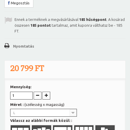
Megosztás
Ennek a terméknek a megvásárlásával
185
hűségpont
. A kosárad
összesen
185
pontot
tartalmaz, amit kuponra válthatsz be -
185
FT
.
Nyomtatás
20 799 FT
Mennyiség:
Méret :
(szélesség x magasság)
L
Válassz az alábbi formák közül: :