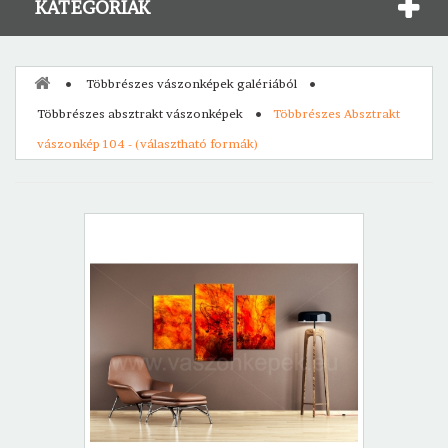
KATEGÓRIÁK
Többrészes vászonképek galériából
Többrészes absztrakt vászonképek
Többrészes Absztrakt
vászonkép 104 - (választható formák)