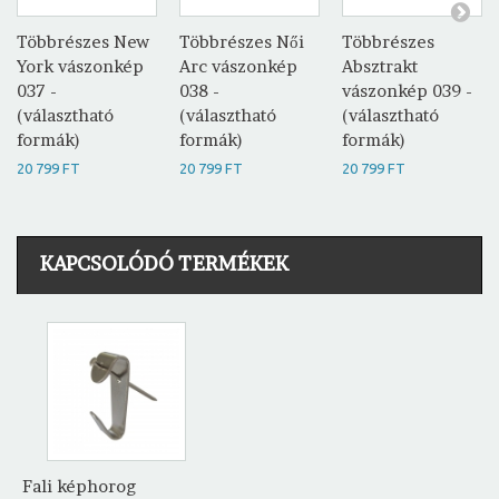
Többrészes New
Többrészes Női
Többrészes
York vászonkép
Arc vászonkép
Absztrakt
037 -
038 -
vászonkép 039 -
(választható
(választható
(választható
formák)
formák)
formák)
20 799 FT
20 799 FT
20 799 FT
KAPCSOLÓDÓ TERMÉKEK
Fali képhorog