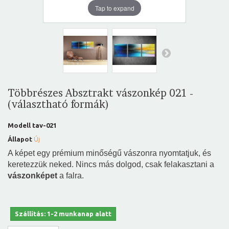
Tap to expand
Többrészes Absztrakt vászonkép 021 -
(választható formák)
Modell
tav-021
Állapot
Új
A képet egy prémium minőségű vászonra nyomtatjuk, és
keretezzük neked. Nincs más dolgod, csak felakasztani a
vászonképet
a falra.
Szállítás: 1-2 munkanap alatt