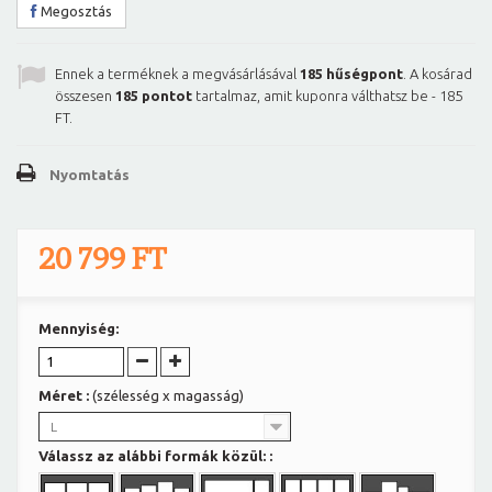
Megosztás
Ennek a terméknek a megvásárlásával
185
hűségpont
. A kosárad
összesen
185
pontot
tartalmaz, amit kuponra válthatsz be -
185
FT
.
Nyomtatás
20 799 FT
Mennyiség:
Méret :
(szélesség x magasság)
L
Válassz az alábbi formák közül: :