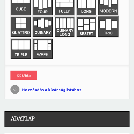
KOSÁRBA
Hozzáadás a kívánságlistához
ADATLAP