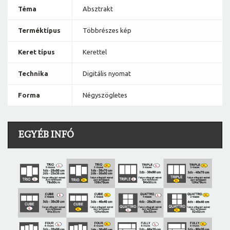
Téma
Absztrakt
Terméktípus
Többrészes kép
Keret típus
Kerettel
Technika
Digitális nyomat
Forma
Négyszögletes
EGYÉB INFÓ