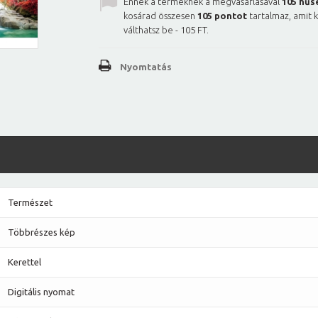
Ennek a terméknek a megvásárlásával
105
hűs
kosárad összesen
105
pontot
tartalmaz, amit 
válthatsz be -
105 FT
.
Nyomtatás
Természet
Többrészes kép
Kerettel
Digitális nyomat