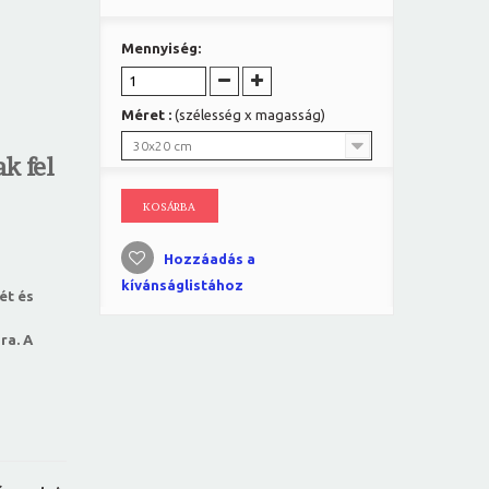
Mennyiség:
Méret :
(szélesség x magasság)
30x20 cm
k fel
KOSÁRBA
Hozzáadás a
kívánságlistához
ét és
ra. A