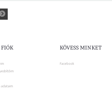
 FIÓK
KÖVESS MINKET
eim
Facebook
yesbítőim
 adataim
m