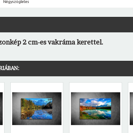
Négyszögletes
szonkép 2 cm-es vakráma kerettel.
RIÁBAN: