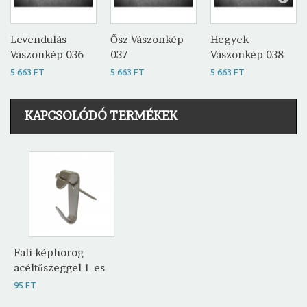
Levendulás
Ősz Vászonkép
Hegyek
Vászonkép 036
037
Vászonkép 038
5 663 FT
5 663 FT
5 663 FT
KAPCSOLÓDÓ TERMÉKEK
Fali képhorog
acéltűszeggel 1-es
95 FT