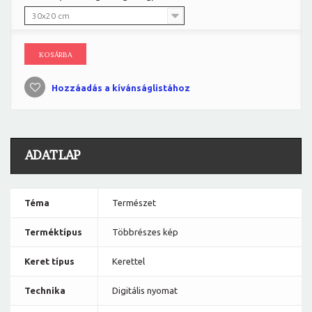
30x20 cm
KOSÁRBA
Hozzáadás a kívánságlistához
ADATLAP
Téma
Természet
Terméktípus
Többrészes kép
Keret típus
Kerettel
Technika
Digitális nyomat