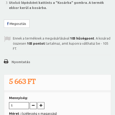
Utolsó lépésként kattints a "Kosárba" gombra. A termék
ekkor kerül a kosárba.
Megosztás
Ennek a terméknek a megvásárlásával
105
hűségpont
. A kosárad
összesen
105
pontot
tartalmaz, amit kuponra válthatsz be -
105
FT
.
Nyomtatás
5 663 FT
Mennyiség:
Méret :
(szélesség x magasság)