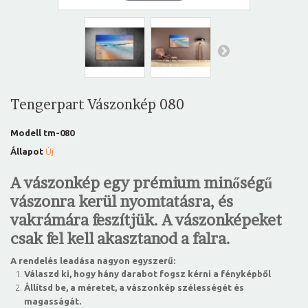
Tengerpart Vászonkép 080
Modell
tm-080
Állapot
Új
A vászonkép egy prémium minőségű
vászonra kerül nyomtatásra, és
vakrámára feszítjük. A vászonképeket
csak fel kell akasztanod a falra.
A rendelés leadása nagyon egyszerű:
Válaszd ki, hogy hány darabot fogsz kérni a fényképből
Állítsd be, a méretet, a vászonkép szélességét és
magasságát.