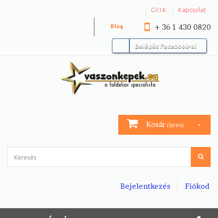
GY.I.K.
Kapcsolat
+ 36 1 430 0820
Blog
Belépés Facebook-al
Kosár
(üres)
Bejelentkezés
Fiókod