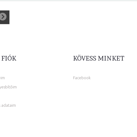
 FIÓK
KÖVESS MINKET
eim
Facebook
yesbítőim
 adataim
m