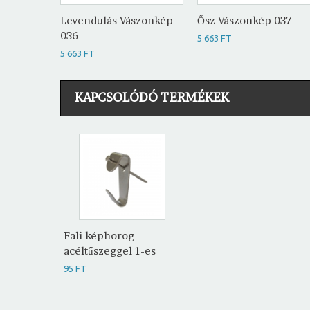
Levendulás Vászonkép
Ősz Vászonkép 037
036
5 663 FT
5 663 FT
KAPCSOLÓDÓ TERMÉKEK
Fali képhorog
acéltűszeggel 1-es
95 FT