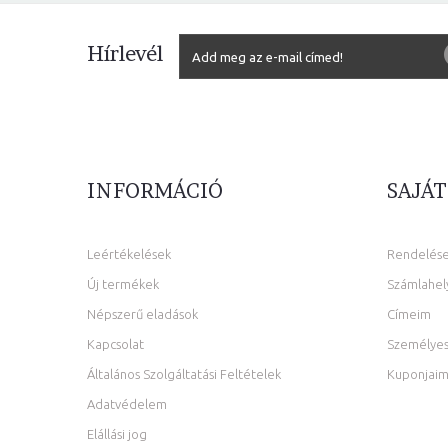
Hírlevél
INFORMÁCIÓ
SAJÁT
Leértékelések
Rendelés
Új termékek
Számlahel
Népszerű eladások
Címeim
Kapcsolat
Személyes
Általános Szolgáltatási Feltételek
Kuponjai
Adatvédelem
Elállási jog