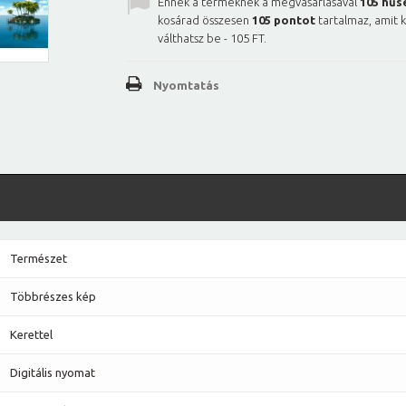
Ennek a terméknek a megvásárlásával
105
hűs
kosárad összesen
105
pontot
tartalmaz, amit 
válthatsz be -
105 FT
.
Nyomtatás
Természet
Többrészes kép
Kerettel
Digitális nyomat