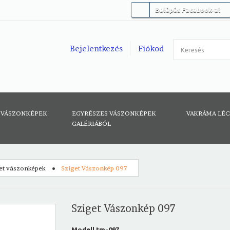
Belépés Facebook-al
Bejelentkezés
Fiókod
 VÁSZONKÉPEK
EGYRÉSZES VÁSZONKÉPEK
VAKRÁMA LÉ
GALÉRIÁBÓL
et vászonképek
Sziget Vászonkép 097
Sziget Vászonkép 097
Modell
tm-097