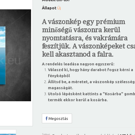
Állapot
Új
A vászonkép egy prémium
minőségű vászonra kerül
nyomtatásra, és vakrámára
feszítjük. A vászonképeket csa
kell akasztanod a falra.
A rendelés leadása nagyon egyszerű:
Válaszd ki, hogy hány darabot fogsz kérni a
fényképből
Állítsd be, a méretet, a vászonkép szélesség
magasságát.
Utolsó lépésként kattints a "Kosárba" gomb
termék ekkor kerül a kosárba.
Megosztás