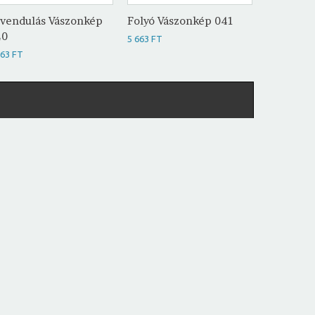
vendulás Vászonkép
Folyó Vászonkép 041
Zakyntho
40
042
5 663 FT
663 FT
5 663 FT