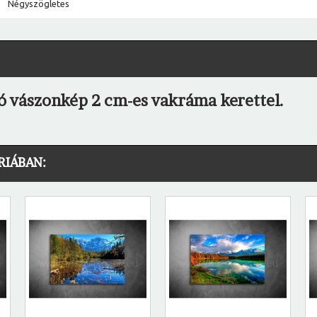
Négyszögletes
ló vászonkép 2 cm-es vakráma kerettel.
RIÁBAN: