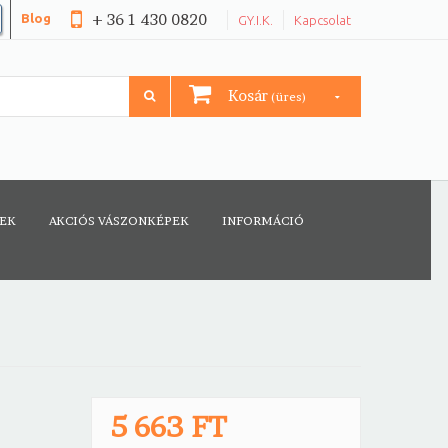
+ 36 1 430 0820
Blog
GY.I.K.
Kapcsolat
Kosár
(üres)
CEK
AKCIÓS VÁSZONKÉPEK
INFORMÁCIÓ
5 663 FT