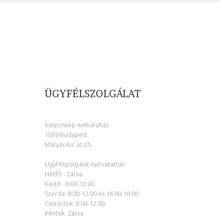
ÜGYFÉLSZOLGÁLAT
Vaszonkép webáruház
1039 Budapest.
Mátyás Kir. út 25.
Ügyfélszolgálat nyitvatartás:
Hétfő - Zárva
Kedd - 8:00-12:00
Szerda: 8:00-12:00 és 16:00-18:00
Csütörtök: 8:00-12:00
Péntek: Zárva