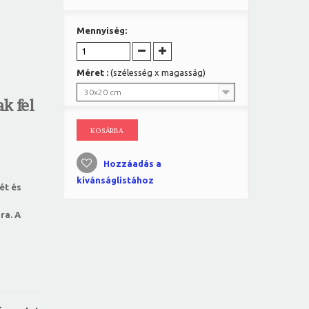
Mennyiség:
Méret :
(szélesség x magasság)
30x20 cm
k fel
KOSÁRBA
Hozzáadás a
kívánságlistához
ét és
ra. A