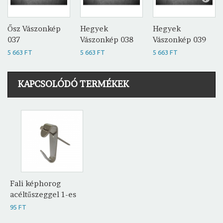
Ősz Vászonkép
Hegyek
Hegyek
037
Vászonkép 038
Vászonkép 039
5 663 FT
5 663 FT
5 663 FT
KAPCSOLÓDÓ TERMÉKEK
Fali képhorog
acéltűszeggel 1-es
95 FT