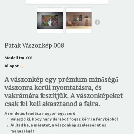
Patak Vászonkép 008
Modell
tm-008
Állapot
Új
A vászonkép egy prémium minőségű
vászonra kerül nyomtatásra, és
vakrámára feszítjük. A vászonképeket
csak fel kell akasztanod a falra.
A rendelés leadása nagyon egyszerű:
Válaszd ki, hogy hány darabot fogsz kérni a fényképből
Állítsd be, a méretet, a vászonkép szélességét és
magasságát.