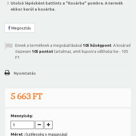
Utolsó lépésként kattints a "Kosárba" gombra. A termék
ekkor kerül a kosárba.
Megosztás
Ennek a terméknek a megvásárlásával
105
hűségpont
. A kosárad
összesen
105
pontot
tartalmaz, amit kuponra válthatsz be -
105
FT
.
Nyomtatás
5 663 FT
Mennyiség:
Méret :
(szélesség x magasság)