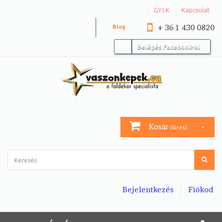
GY.I.K.
Kapcsolat
+ 36 1 430 0820
Blog
Belépés Facebook-al
Kosár
(üres)
Bejelentkezés
Fiókod