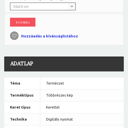
30x20 cm
KOSÁRBA
Hozzáadás a kívánságlistához
ADATLAP
Téma
Természet
Terméktípus
Többrészes kép
Keret típus
Kerettel
Technika
Digitális nyomat