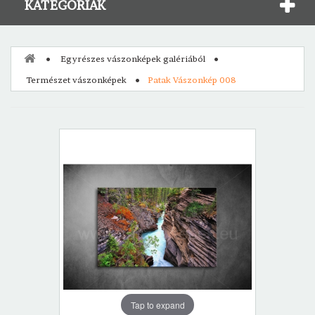
KATEGÓRIÁK
Egyrészes vászonképek galériából
Természet vászonképek
Patak Vászonkép 008
Tap to expand