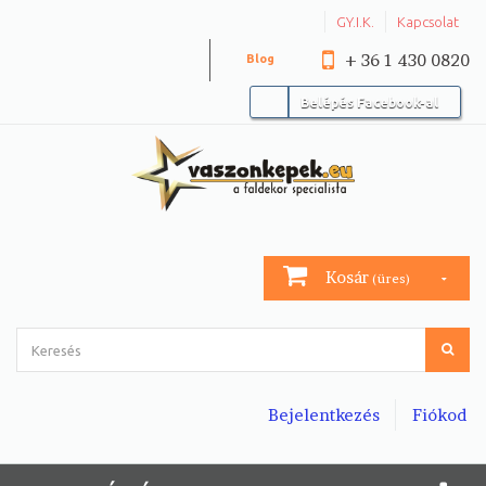
GY.I.K.
Kapcsolat
+ 36 1 430 0820
Blog
Belépés Facebook-al
Kosár
(üres)
Bejelentkezés
Fiókod