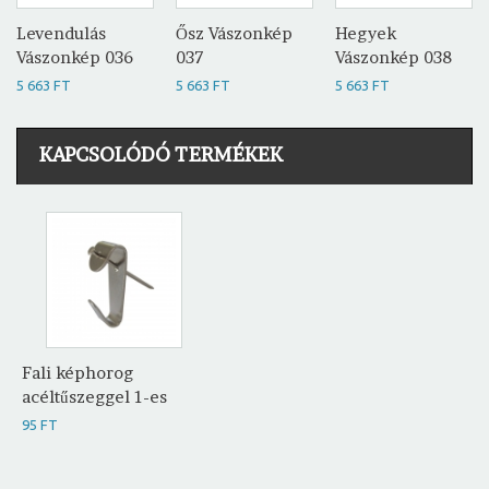
Levendulás
Ősz Vászonkép
Hegyek
Vászonkép 036
037
Vászonkép 038
5 663 FT
5 663 FT
5 663 FT
KAPCSOLÓDÓ TERMÉKEK
Fali képhorog
acéltűszeggel 1-es
95 FT