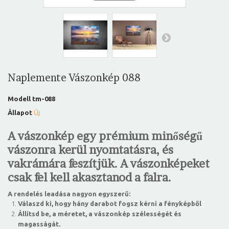
Naplemente Vászonkép 088
Modell
tm-088
Állapot
Új
A vászonkép egy prémium minőségű
vászonra kerül nyomtatásra, és
vakrámára feszítjük. A vászonképeket
csak fel kell akasztanod a falra.
A rendelés leadása nagyon egyszerű:
Válaszd ki, hogy hány darabot fogsz kérni a fényképből
Állítsd be, a méretet, a vászonkép szélességét és
magasságát.