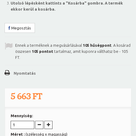
Utolsó lépésként kattints a "Kosárba" gombra. A termék
ekkor kerül a kosárba.
Megosztás
Ennek a terméknek a megvásárlásával
105
hűségpont
. A kosárad
összesen
105
pontot
tartalmaz, amit kuponra válthatsz be -
105
FT
.
Nyomtatás
5 663 FT
Mennyiség:
Méret :
(szélesség x magasság)