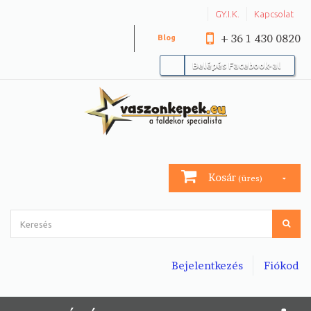
GY.I.K.
Kapcsolat
+ 36 1 430 0820
Blog
Belépés Facebook-al
Kosár
(üres)
Bejelentkezés
Fiókod