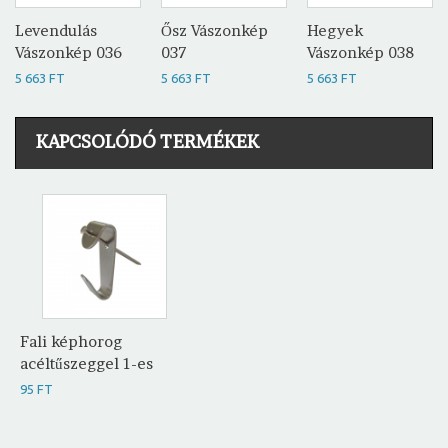
Levendulás
Ősz Vászonkép
Hegyek
Vászonkép 036
037
Vászonkép 038
5 663 FT
5 663 FT
5 663 FT
KAPCSOLÓDÓ TERMÉKEK
Fali képhorog
acéltűszeggel 1-es
95 FT