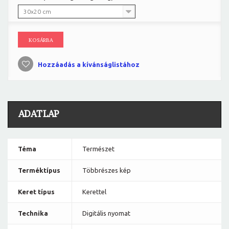
30x20 cm
KOSÁRBA
Hozzáadás a kívánságlistához
ADATLAP
Téma
Természet
Terméktípus
Többrészes kép
Keret típus
Kerettel
Technika
Digitális nyomat