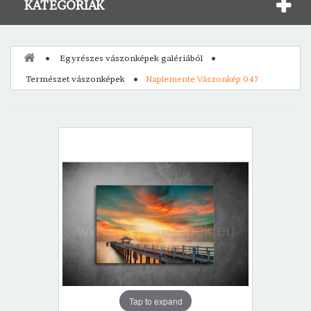
KATEGÓRIÁK
Egyrészes vászonképek galériából
Természet vászonképek
Naplemente Vászonkép 047
Tap to expand