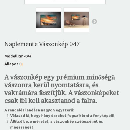
Naplemente Vászonkép 047
Modell
tm-047
Állapot
Új
A vászonkép egy prémium minőségű
vászonra kerül nyomtatásra, és
vakrámára feszítjük. A vászonképeket
csak fel kell akasztanod a falra.
A rendelés leadása nagyon egyszerű:
Válaszd ki, hogy hány darabot fogsz kérni a fényképből
Állítsd be, a méretet, a vászonkép szélességét és
magasságát.