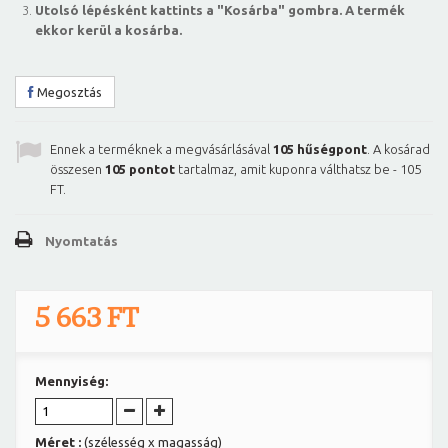
Utolsó lépésként kattints a "Kosárba" gombra. A termék
ekkor kerül a kosárba.
Megosztás
Ennek a terméknek a megvásárlásával
105
hűségpont
. A kosárad
összesen
105
pontot
tartalmaz, amit kuponra válthatsz be -
105
FT
.
Nyomtatás
5 663 FT
Mennyiség:
Méret :
(szélesség x magasság)