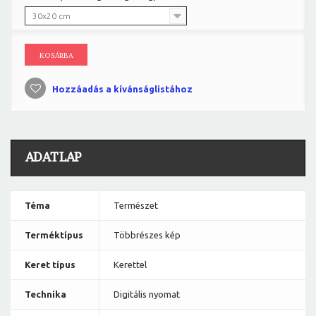
30x20 cm
KOSÁRBA
Hozzáadás a kívánságlistához
ADATLAP
Téma
Természet
Terméktípus
Többrészes kép
Keret típus
Kerettel
Technika
Digitális nyomat