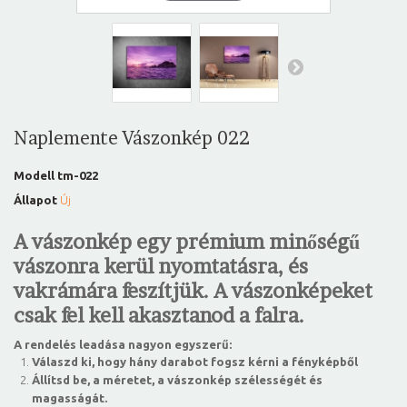
Naplemente Vászonkép 022
Modell
tm-022
Állapot
Új
A vászonkép egy prémium minőségű
vászonra kerül nyomtatásra, és
vakrámára feszítjük. A vászonképeket
csak fel kell akasztanod a falra.
A rendelés leadása nagyon egyszerű:
Válaszd ki, hogy hány darabot fogsz kérni a fényképből
Állítsd be, a méretet, a vászonkép szélességét és
magasságát.