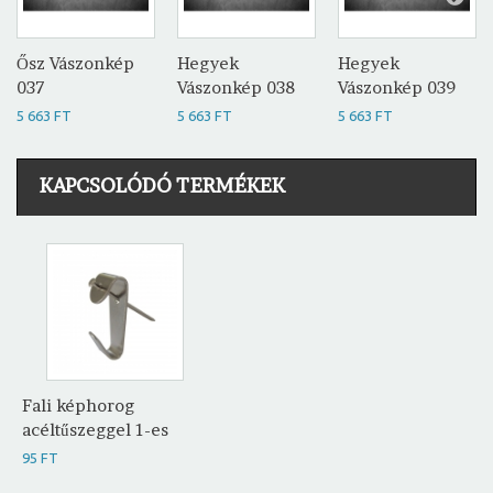
Ősz Vászonkép
Hegyek
Hegyek
037
Vászonkép 038
Vászonkép 039
5 663 FT
5 663 FT
5 663 FT
KAPCSOLÓDÓ TERMÉKEK
Fali képhorog
acéltűszeggel 1-es
95 FT