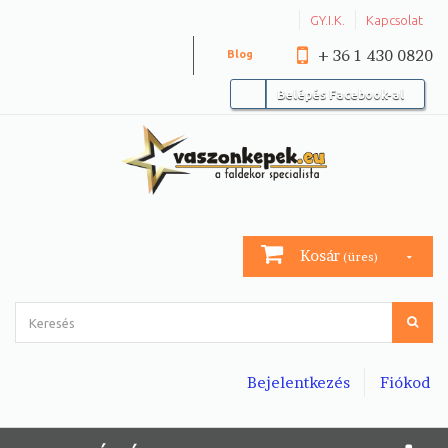
GY.I.K.
Kapcsolat
+ 36 1 430 0820
Blog
Belépés Facebook-al
Kosár
(üres)
Bejelentkezés
Fiókod