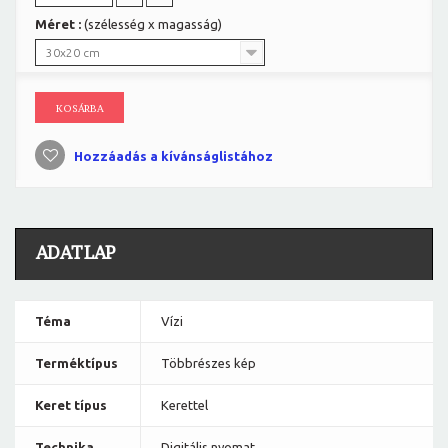
Méret :
(szélesség x magasság)
30x20 cm
KOSÁRBA
Hozzáadás a kívánságlistához
ADATLAP
Téma
Vízi
Terméktípus
Többrészes kép
Keret típus
Kerettel
Technika
Digitális nyomat