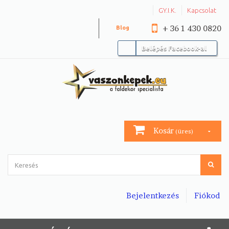
GY.I.K.
Kapcsolat
+ 36 1 430 0820
Blog
Belépés Facebook-al
Kosár
(üres)
Bejelentkezés
Fiókod