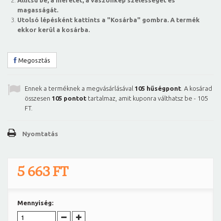
Állítsd be, a méretet, a vászonkép szélességét és
magasságát.
Utolsó lépésként kattints a "Kosárba" gombra. A termék
ekkor kerül a kosárba.
Megosztás
Ennek a terméknek a megvásárlásával
105
hűségpont
. A kosárad
összesen
105
pontot
tartalmaz, amit kuponra válthatsz be -
105
FT
.
Nyomtatás
5 663 FT
Mennyiség: