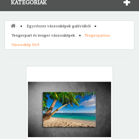
KATEGÓRIÁK
Egyrészes vászonképek galériából
Tengerpart és tenger vászonképek
Tengerparton
Vászonkép 069