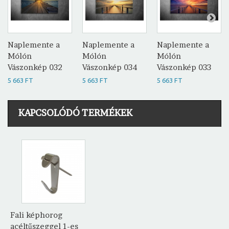
Naplemente a
Naplemente a
Naplemente a
Mólón
Mólón
Mólón
Vászonkép 032
Vászonkép 034
Vászonkép 033
5 663 FT
5 663 FT
5 663 FT
KAPCSOLÓDÓ TERMÉKEK
Fali képhorog
acéltűszeggel 1-es