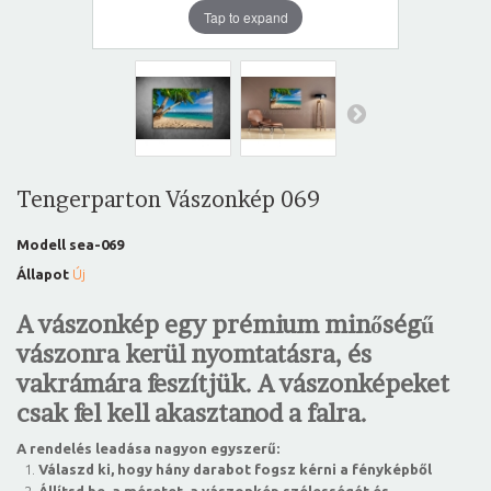
Tap to expand
Tengerparton Vászonkép 069
Modell
sea-069
Állapot
Új
A vászonkép egy prémium minőségű
vászonra kerül nyomtatásra, és
vakrámára feszítjük. A vászonképeket
csak fel kell akasztanod a falra.
A rendelés leadása nagyon egyszerű:
Válaszd ki, hogy hány darabot fogsz kérni a fényképből